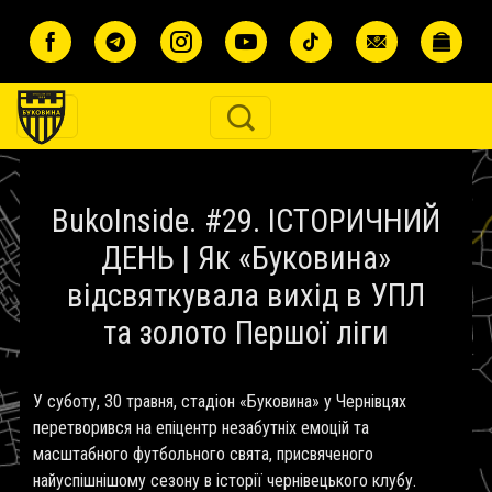
Перейти до основного вмісту
BukoInside. #29. ІСТОРИЧНИЙ
ДЕНЬ | Як «Буковина»
відсвяткувала вихід в УПЛ
та золото Першої ліги
У суботу, 30 травня, стадіон «Буковина» у Чернівцях
перетворився на епіцентр незабутніх емоцій та
масштабного футбольного свята, присвяченого
найуспішнішому сезону в історії чернівецького клубу.