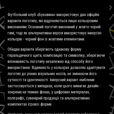
Футбольний клуб «Буковина» використовує два офіційні
варіанти логотипу, які відрізняються лише кольоровим
виконанням. Основний логотип виконаний у жовто-чорній
гамі, тоді як альтернативна версія використовує інверсію
кольорів - чорний фон із жовтими елементами.
Обидва варіанти зберігають однакову форму
геральдичного щита, композицію та символіку, зберігаючи
впізнаваність логотипу незалежно від способу його
використання. Відмінність у кольорах дозволяє адаптувати
логотип до різних візуальних носіїв, не змінюючи його
сутності та ідентичності. Інверсний варіант емблеми
застосовується у випадках, коли цього вимагає дизайн -
зокрема на темних фонах, у цифрових матеріалах,
поліграфії, сувенірній продукції та альтернативних
комплектах ігрової форми.