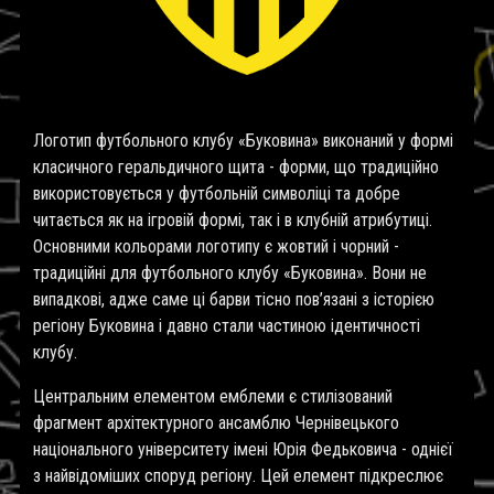
Логотип футбольного клубу «Буковина» виконаний у формі
класичного геральдичного щита - форми, що традиційно
використовується у футбольній символіці та добре
читається як на ігровій формі, так і в клубній атрибутиці.
Основними кольорами логотипу є жовтий і чорний -
традиційні для футбольного клубу «Буковина». Вони не
випадкові, адже саме ці барви тісно пов’язані з історією
регіону Буковина і давно стали частиною ідентичності
клубу.
Центральним елементом емблеми є стилізований
фрагмент архітектурного ансамблю Чернівецького
національного університету імені Юрія Федьковича - однієї
з найвідоміших споруд регіону. Цей елемент підкреслює