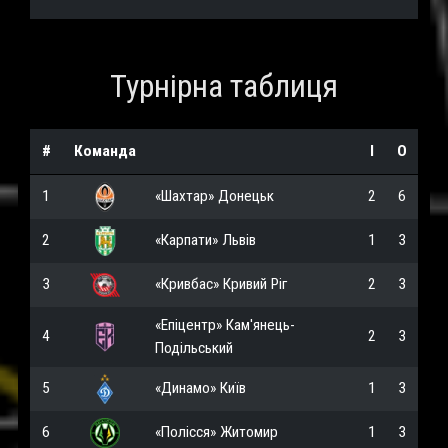
Турнірна таблиця
#
Команда
І
О
1
«Шахтар» Донецьк
2
6
2
«Карпати» Львів
1
3
3
«Кривбас» Кривий Ріг
2
3
«Епіцентр» Кам'янець-
4
2
3
Подільський
5
«Динамо» Київ
1
3
6
«Полісся» Житомир
1
3