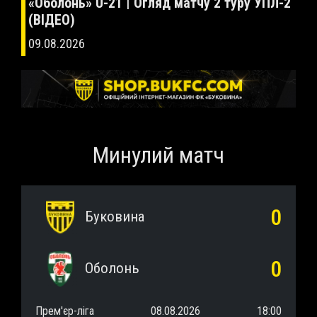
діяли впевненіше та досягли потрібного
«Оболонь» U-21 | Огляд матчу 2 туру УПЛ-2
перемогу над «Оболонню» U-21
змогли перемогти»
результату»
(ВІДЕО)
09.08.2026
09.08.2026
09.08.2026
09.08.2026
Минулий матч
0
Буковина
0
Оболонь
Прем'єр-ліга
08.08.2026
18:00