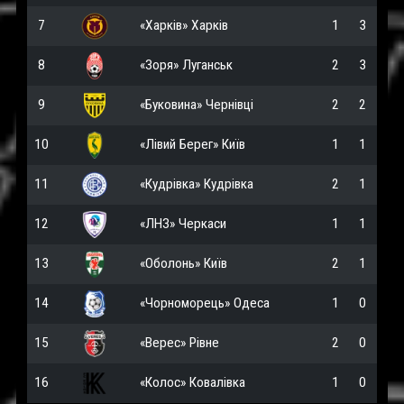
7
«Харків» Харків
1
3
8
«Зоря» Луганськ
2
3
9
«Буковина» Чернівці
2
2
10
«Лівий Берег» Київ
1
1
11
«Кудрівка» Кудрівка
2
1
12
«ЛНЗ» Черкаси
1
1
13
«Оболонь» Київ
2
1
14
«Чорноморець» Одеса
1
0
15
«Верес» Рівне
2
0
16
«Колос» Ковалівка
1
0