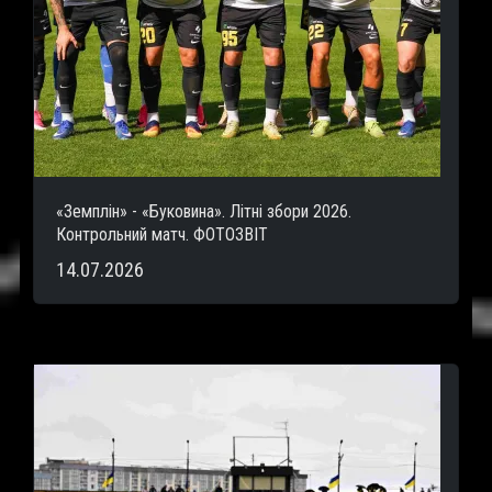
«Земплін» - «Буковина». Літні збори 2026.
Контрольний матч. ФОТОЗВІТ
14.07.2026