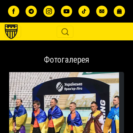
Перейти до основного вмісту
Фотогалерея