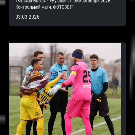
«Куликів-Білка» - «Буковина». Зимові збори 2026.
Контрольний матч. ФОТОЗВІТ
03.03.2026