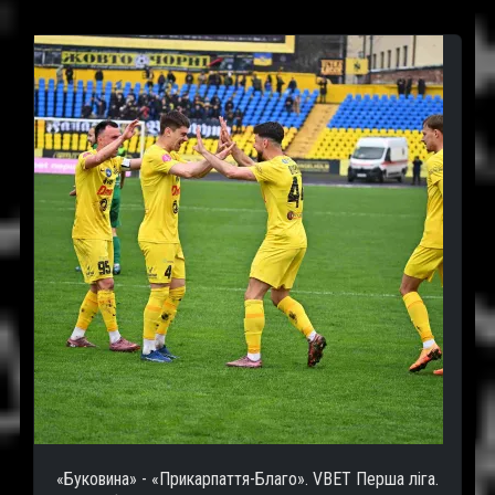
«Буковина» - «Прикарпаття-Благо». VBET Перша ліга.