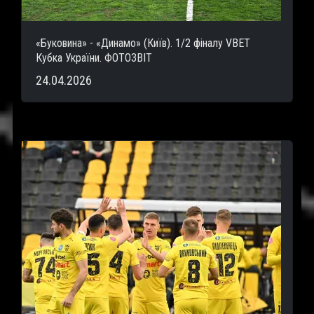
«Буковина» - «Динамо» (Київ). 1/2 фіналу VBET
Кубка України. ФОТОЗВІТ
24.04.2026