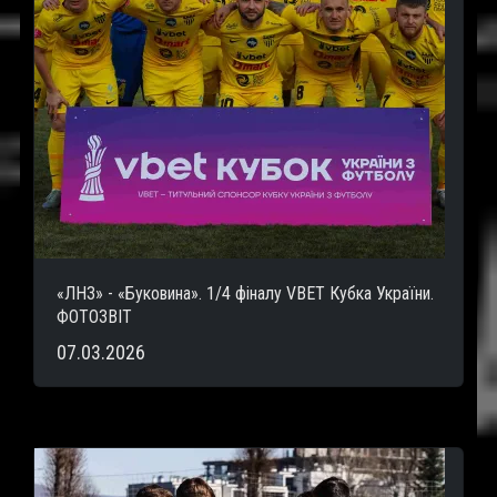
«ЛНЗ» - «Буковина». 1/4 фіналу VBET Кубка України.
ФОТОЗВІТ
07.03.2026