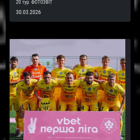
20 тур. ФОТОЗВІТ
30.03.2026