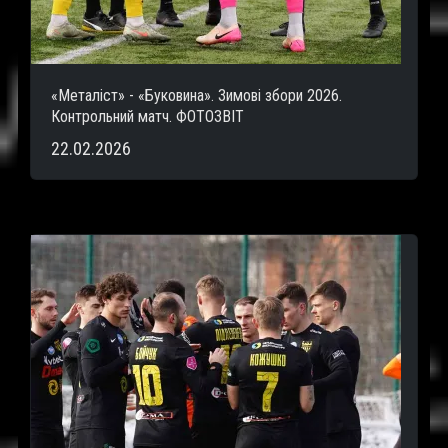
«Металіст» - «Буковина». Зимові збори 2026.
Контрольний матч. ФОТОЗВІТ
22.02.2026