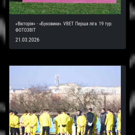
«Вікторія» - «Буковина». VBET Перша ліга. 19 тур.
ФОТОЗВІТ
21.03.2026