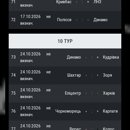
71
Кривбас
:
ЛНЗ
визнач.
17.10.2026
не
72
Полісся
:
Динамо
визнач.
10 ТУР
24.10.2026
не
73
Динамо
:
Кудрівка
визнач.
24.10.2026
не
74
Шахтар
:
Зоря
визнач.
24.10.2026
не
75
Епіцентр
:
Харків
визнач.
24.10.2026
не
76
Чорноморець
:
Карпати
визнач.
24.10.2026
не
77
Верес
:
Колос