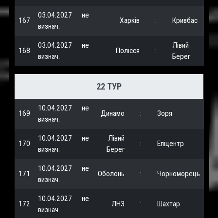
03.04.2027
не
167
Харків
:
Кривбас
визнач.
03.04.2027
не
Лівий
168
Полісся
:
визнач.
Берег
22 ТУР
10.04.2027
не
169
Динамо
:
Зоря
визнач.
10.04.2027
не
Лівий
170
:
Епіцентр
визнач.
Берег
10.04.2027
не
171
Оболонь
:
Чорноморець
визнач.
10.04.2027
не
172
ЛНЗ
:
Шахтар
визнач.