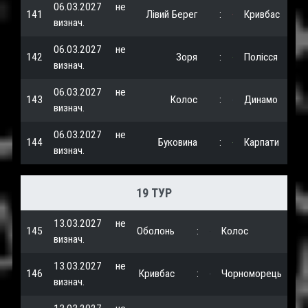
06.03.2027
не
141
Лівий Берег
:
Кривбас
визнач.
06.03.2027
не
142
Зоря
:
Полісся
визнач.
06.03.2027
не
143
Колос
:
Динамо
визнач.
06.03.2027
не
144
Буковина
:
Карпати
визнач.
19 ТУР
13.03.2027
не
145
Оболонь
:
Колос
визнач.
13.03.2027
не
146
Кривбас
:
Чорноморець
визнач.