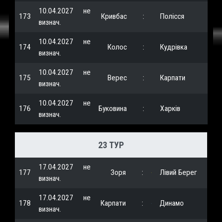
10.04.2027
не
173
Кривбас
:
Полісся
визнач.
10.04.2027
не
174
Колос
:
Кудрівка
визнач.
10.04.2027
не
175
Верес
:
Карпати
визнач.
10.04.2027
не
176
Буковина
:
Харків
визнач.
23 ТУР
17.04.2027
не
177
Зоря
:
Лівий Берег
визнач.
17.04.2027
не
178
Карпати
:
Динамо
визнач.