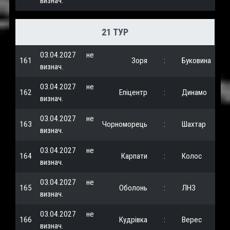
визнач.
21 ТУР
03.04.2027
не
161
Зоря
:
Буковина
визнач.
03.04.2027
не
162
Епіцентр
:
Динамо
визнач.
03.04.2027
не
163
Чорноморець
:
Шахтар
визнач.
03.04.2027
не
164
Карпати
:
Колос
визнач.
03.04.2027
не
165
Оболонь
:
ЛНЗ
визнач.
03.04.2027
не
166
Кудрівка
:
Верес
визнач.