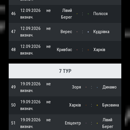
12.09.2026
не
Лівий
46
:
Полісся
визнач.
Берег
12.09.2026
не
47
Верес
:
Кудрівка
визнач.
12.09.2026
не
48
Кривбас
:
Харків
визнач.
7 ТУР
19.09.2026
не
49
Зоря
:
Динамо
визнач.
19.09.2026
не
50
Харків
:
Буковина
визнач.
19.09.2026
не
Лівий
51
Епіцентр
:
визнач.
Берег