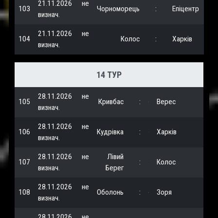
21.11.2026
не
103
Чорноморець
:
Епіцентр
визнач.
21.11.2026
не
104
Колос
:
Харків
визнач.
14 ТУР
28.11.2026
не
105
Кривбас
:
Верес
визнач.
28.11.2026
не
106
Кудрівка
:
Харків
визнач.
28.11.2026
не
Лівий
107
:
Колос
визнач.
Берег
28.11.2026
не
108
Оболонь
:
Зоря
визнач.
28.11.2026
не