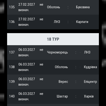
27.02.2027
не
135
Оболонь
:
Буковина
визнач.
27.02.2027
не
136
ЛНЗ
:
Карпати
визнач.
18 ТУР
06.03.2027
не
137
Чорноморець
:
ЛНЗ
визнач.
06.03.2027
не
138
Оболонь
:
Кудрівка
визнач.
06.03.2027
не
139
Верес
:
Епіцентр
визнач.
06.03.2027
не
140
Шахтар
:
Харків
визнач.