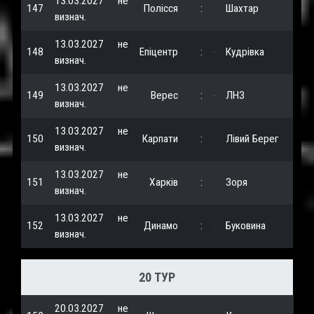
13.03.2027
не
147
Полісся
:
Шахтар
визнач.
13.03.2027
не
148
Епіцентр
:
Кудрівка
визнач.
13.03.2027
не
149
Верес
:
ЛНЗ
визнач.
13.03.2027
не
150
Карпати
:
Лівий Берег
визнач.
13.03.2027
не
151
Харків
:
Зоря
визнач.
13.03.2027
не
152
Динамо
:
Буковина
визнач.
20 ТУР
20.03.2027
не