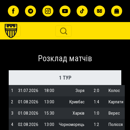
Перейти до основного вмісту
Розклад матчів
1 ТУР
1
31.07.2026
18:00
Зоря
2:0
Колос
2
01.08.2026
13:00
Кривбас
1:4
Карпати
3
01.08.2026
15:30
Харків
1:0
Верес
4
02.08.2026
13:00
Чорноморець
1:2
Полісся