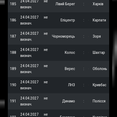
24.04.2027
не
185
Лівий Берег
:
Харків
визнач.
24.04.2027
не
186
Епіцентр
:
Карпати
визнач.
24.04.2027
не
187
Чорноморець
:
Зоря
визнач.
24.04.2027
не
188
Колос
:
Шахтар
визнач.
24.04.2027
не
189
Верес
:
Оболонь
визнач.
24.04.2027
не
190
ЛНЗ
:
Кривбас
визнач.
24.04.2027
не
191
Динамо
:
Полісся
визнач.
24.04.2027
не