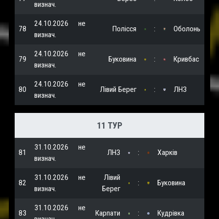
визнач.
24.10.2026
не
78
Полісся
:
Оболонь
визнач.
24.10.2026
не
79
Буковина
:
Кривбас
визнач.
24.10.2026
не
80
Лівий Берег
:
ЛНЗ
визнач.
11 ТУР
31.10.2026
не
81
ЛНЗ
:
Харків
визнач.
31.10.2026
не
Лівий
82
:
Буковина
визнач.
Берег
31.10.2026
не
83
Карпати
:
Кудрівка