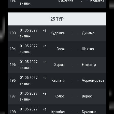
192
Буковина
:
Кудрівка
визнач.
25 ТУР
01.05.2027
не
193
Кудрівка
:
Динамо
визнач.
01.05.2027
не
194
Зоря
:
Шахтар
визнач.
01.05.2027
не
195
Харків
:
Епіцентр
визнач.
01.05.2027
не
196
Карпати
:
Чорноморець
визнач.
01.05.2027
не
197
Колос
:
Верес
визнач.
01.05.2027
не
198
Кривбас
:
Буковина