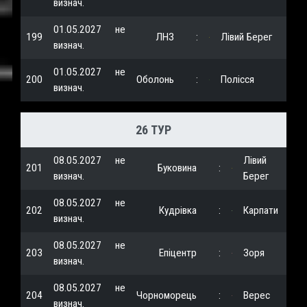
визнач.
01.05.2027
не
199
ЛНЗ
:
Лівий Берег
визнач.
01.05.2027
не
200
Оболонь
:
Полісся
визнач.
26 ТУР
08.05.2027
не
Лівий
201
Буковина
:
визнач.
Берег
08.05.2027
не
202
Кудрівка
:
Карпати
визнач.
08.05.2027
не
203
Епіцентр
:
Зоря
визнач.
08.05.2027
не
204
Чорноморець
:
Верес
визнач.