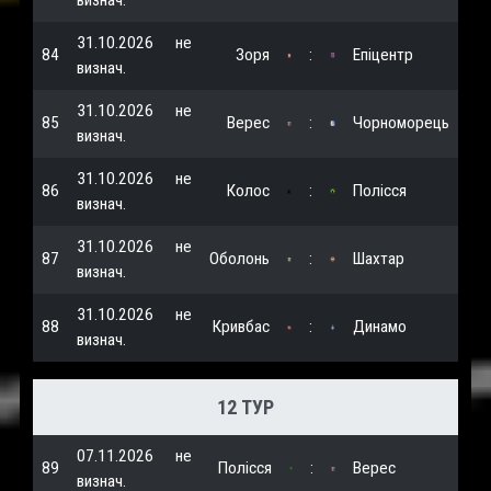
визнач.
31.10.2026
не
84
Зоря
:
Епіцентр
визнач.
31.10.2026
не
85
Верес
:
Чорноморець
визнач.
31.10.2026
не
86
Колос
:
Полісся
визнач.
31.10.2026
не
87
Оболонь
:
Шахтар
визнач.
31.10.2026
не
88
Кривбас
:
Динамо
визнач.
12 ТУР
07.11.2026
не
89
Полісся
:
Верес
визнач.