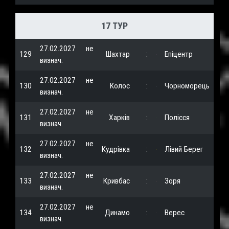
17 ТУР
27.02.2027
не
129
Шахтар
:
Епіцентр
визнач.
27.02.2027
не
130
Колос
:
Чорноморець
визнач.
27.02.2027
не
131
Харків
:
Полісся
визнач.
27.02.2027
не
132
Кудрівка
:
Лівий Берег
визнач.
27.02.2027
не
133
Кривбас
:
Зоря
визнач.
27.02.2027
не
134
Динамо
:
Верес
визнач.