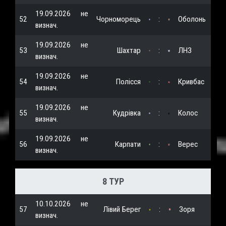
19.09.2026
не
52
Чорноморець
:
Оболонь
визнач.
19.09.2026
не
53
Шахтар
:
ЛНЗ
визнач.
19.09.2026
не
54
Полісся
:
Кривбас
визнач.
19.09.2026
не
55
Кудрівка
:
Колос
визнач.
19.09.2026
не
56
Карпати
:
Верес
визнач.
8 ТУР
10.10.2026
не
57
Лівий Берег
:
Зоря
визнач.