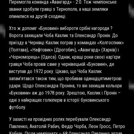
Перемогла команда «Авангард» - 2:0. Тож чемпіонське
звання здобули гравці з Тернополя, а наші земляки
опинилися на другій сходинці.
Хто ж допоміг «Буковині» вибороти срібні нагороди ?
Ворота захищали Чоба Кахлик та Олександр Пронін. До
приїзду в Чернівці Кахлик пограв у командах «Колгоспник»
(Полтава), «Нафтовик» (Дрогобич), «Авангард» (Харків) і
«Чорноморець» (Одеса). Однак, кращі роки своєї кар’єри
гравця Чоба провів саме у чернівецькій «Буковині», де
виступав до 1972 року. Цікаво, що Чоба Кахлик
запам’ятався також тим, що пробивав одинадцятиметрові
удари. Щодо Олександра Проніна, то він захищав кольори
«Буковини» аж до 1978 року. Зрештою, Кахлик і Пронін –
одні з найкращих голкіперів в історії буковинського
футболу.
У захисті на провідних ролях перебували Олександр
Павленко, Анатолій Рабич, Федір Чорба, Леон Гросс, Петро
Кобічік. Після чемпіонату – 68 Олександр Павленко зіграв