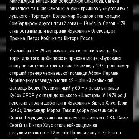
Максимчука, нападників Володимира Сакалова, Євгена
Михалюка та Юрія Самошкіна, який прийшов у «Буковину» з
луцького «Торпедо». Володимир Сакалов став кращим
бомбардиром другої ліги (2 зона) – 19 м’ячів. Сезон – 78
став останнім для ветеранів «Буковини» Олександра
Проніна, Петра Кобічіка та Віктора Росса.
У чемпіонаті – 79 чернівчани також посіли 5 місце. Як і
торік, для того щоби посісти призове місце, «Буковині»
знову не вистачило трьох очок. На жаль, у 1979 році помер
старший тренер чернівецької команди Абрам Лерман.
Чернівецьку команду очолив 42 – річний львівський
фахівець Борис Розсихін, який у 60 – х роках вигравав
Кубок СРСР у складі донецького «Шахтаря». У 1979 році
непогано зіграли дебютанти «Буковини» Віктор Хлус, Юрій
Ковба, Олександр Мороз. Також добре проявив себе
Сергій Шмундяк, який повернувся з львівського СКА. Саме
Сергій та Віктор Хлус стали найкращими за
результативністю – 12 м’ячів. Після сезону – 79 Віктор