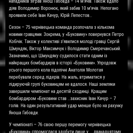
нападників зіграв Янош Габовда – 14 м’ячів. Також вдало
діяв Володимир Воронюк, який забив 10 м’ячів. Непогано
проявили себе Іван Качур, Юрій Лепестов…
Сезон – 75 чернівецька команда розпочала з кількома
новими гравцями. Зокрема, у «Буковину» повернувся Петро
Кобічік. Також у колективі з’явилися молоді гравці Сергій
Шмундяк, Віктор Максимчук і Володимир Смеречанський.
Зазначимо, що Шмундяку судилося стати одним із
найкращих бомбардирів в історії «Буковини». Упродовж
усього першого кола підопічні Анатолія Молотая
перебували серед лідерів. На жаль, втриматися у
лідируючій групі буковинцям не вдалося. Наші земляки
завершили чемпіонат на десятій сходинці. Кращим
бомбардиром «Буковини став …захисник Іван Качур – 7
голів. На один результативний удар менше було на рахунку
Яноша Габовди.
У чемпіонаті – 76 свою першу перемогу чернівецька
«Буковина» спромоглася здобути лише у … дванадцятому