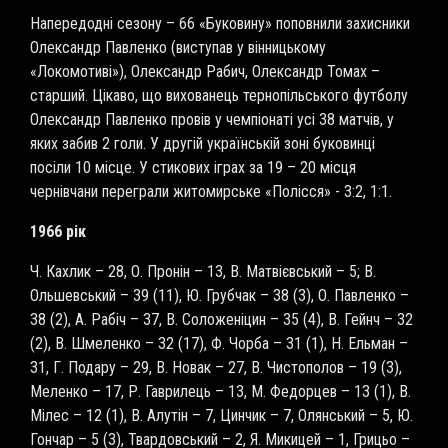
Напередодні сезону – 66 «Буковину» поповнили захисники
Олександр Павленко (виступав у вінницькому
«Локомотиві»), Олександр Рабич, Олександр Томах –
старший. Цікаво, що вихованець тернопільського футболу
Олександр Павленко провів у чемпіонаті усі 38 матчів, у
яких забив 2 голи. У другій українській зоні буковинці
посіли 10 місце. У стикових іграх за 19 – 20 місця
чернівчани переграли житомирське «Полісся» - 3:2, 1:1.
1966 рік
Ч. Кахлик – 28, О. Пронін – 13, В. Матвієвський – 5; В.
Ольшевський – 39 (11), Ю. Грубчак – 38 (3), О. Павленко –
38 (2), А. Рабіч – 37, В. Соложеніцин – 35 (4), В. Гейнч – 32
(2), В. Шмеленко – 32 (17), Ф. Чорба – 31 (1), Н. Ельман –
31, Г. Подару – 29, В. Новак – 27, В. Чистополов – 19 (3),
Меленко – 17, Р. Гаврилець – 13, М. Федорцев – 13 (1), В.
Мілес – 12 (1), В. Алутін – 7, Цинчик – 7, Олянський – 5, Ю.
Гончар – 5 (3), Твардовський – 2, Я. Микицей – 1, Грицьо –