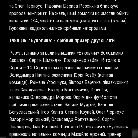
та Олег Чорноус. Підопічні Бориса Розсихіна блискуче
провела чемпіонат. На жаль, наші земляки не змогли обійти
київський СКА, який став переможцем другої ліги (5 зона).
Буковинці задовольнилися срібними нагородами.
1980 рік. "Буковина" - срібний призер другої ліги
Результативно зіграли нападники «Буковини» Володимир
Сакалов і Сергій Шмундяк. Володимир забив 16 голів, а
Сергій – 14. Серед інших гравців відзначимо голкіпера
Володимира Нікітіна, захисників Юрія Ковбу (капітан
команди), Романа Угренчука, Віктора Барчука, півзахисників
Ігоря Заводчикова, Віктора Максимчука, Юрія Гія,
нападника Олександра Мороза. Окрім цих футболістів
срібними призерами стали: Василь Мудрей, Валерій
Богуславський, Ігор Каліта, Степан Крупей, Олег Чорноус,
Валерій Чернецький, Олександр Репутацький, Сергій
Пивоваров, Іван Нагірний. Разом із Розсихіним у «Буковині»
працювали начальник команди Михайло Арсеній, тренер