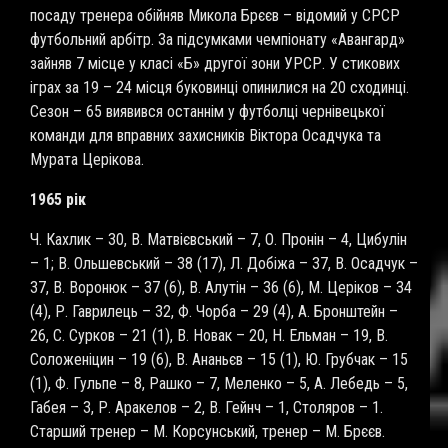
посаду тренера обійняв Микола Брєєв – відомий у СРСР
футбольний арбітр. За підсумками чемпіонату «Авангард»
зайняв 7 місце у класі «Б» другої зони УРСР. У стикових
іграх за 19 – 24 місця буковинці опинилися на 20 сходинці.
Сезон – 65 виявився останнім у футболці чернівецької
команди для вправних захисників Віктора Осадчука та
Мурата Церікова.
1965 рік
Ч. Кахлик – 30, В. Матвієвський – 7, О. Пронін – 4, Цибулін
– 1; В. Ольшевський – 38 (17), Л. Добіжа – 37, В. Осадчук –
37, В. Воронюк – 37 (6), В. Алутін – 36 (6), М. Церіков – 34
(4), Р. Гаврилець – 32, Ф. Чорба – 29 (4), А. Бронштейн –
26, С. Сурков – 21 (1), В. Новак – 20, Н. Ельман – 19, В.
Соложеніцин – 19 (6), В. Ананьєв – 15 (1), Ю. Грубчак – 15
(1), Ф. Гульпе – 8, Рашко – 7, Меленко – 5, А. Лебедь – 5,
Габея – 3, Р. Аракелов – 2, В. Гейнч – 1, Столяров – 1.
Старший тренер – М. Корсунський, тренер – М. Брєєв.