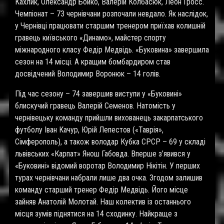
Кахлик, Олександр Бойко, Валерій Колбасюк, Леон Гросс.
Чемпіонат – 73 чернівчани розпочали невдало. Як наслідок,
у Чернівці працювати старшим тренером приїхав колишній
гравець київського «Динамо», майстер спорту
міжнародного класу Федір Медвідь. «Буковина» завершила
сезон на 14 місці. А кращим бомбардиром став
досвідчений Володимир Воронюк – 14 голів.
Під час сезону – 74 завершив виступи у «Буковині»
блискучий гравець Валерій Семенов. Натомість у
чернівецьку команду прийшли вихованець закарпатського
футболу Іван Качур, Юрій Лепестов («Таврія»,
Сімферополь), а також володар Кубка СРСР – 69 у складі
львівських «Карпат» Янош Габовда. Вперше з’явився у
«Буковині» відомий воротар Володимир Нікітін. У перших
турах чернівчани набрали лише два очка. Згодом залишив
команду старший тренер Федір Медвідь. Його місце
зайняв Анатолій Молотай. Наш колектив із останнього
місця зумів піднятися на 14 сходинку. Найкраще з