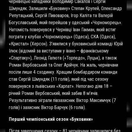
чернівецькі нападники Володимир Сакалов і Сергій
Шмундяк. Залишили «Буковину» Степан Крупей, Олександр
Репутацький, Сергій Пивоваров, Ігор Каліта та Валерій
Богуславський, який перейшов у одеський «Чорноморець».
Натомість повернувся у Чернівці Іван Гакман, який встиг
пограти у клубах «Чорноморець» (Одеса), СКА (Одеса),
«Кристал» (Херсон). З’явилися у буковинській команді Юрій
Ілюк (відомий за виступами у івано – франківському
«Спартаку»), Леонід Галюта («Торпедо», Луцьк), а також
Роман Вербовський та Олег Арійчук. На жаль, чернівчани
посіли лише 4 сходинку. Кращим бомбардиром команди
став Сергій Шмундяк (11 голів), який під час сезону
повернувся з львівських «Карпат». Непогано діяв 18 –
річний Роман Вербовський, який забив 8 м’ячів.
Результативно зіграли півзахисник Віктор Максимчук (7
голів) і захисник Віктор Барчук (6 голів).
Перший чемпіонський сезон «Буковини»
Після завершення сезону – 81 чернівчани залишилися без