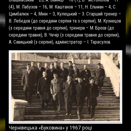
(4), М. Лабузов – 16, М. Каштанов – 11, Н. Ельман – 4, С.
Цимбалюк – 4, Мінін – 3, Кулецький – 3. Старший тренер –
В. Лебедєв (до середини серпня та з серпня), М. Кузнецов
(з середини травня до серпня), тренери – М. Брєєв (до
середини травня), В. Чечір (з середини травня до серпня),
А. Савицький (з серпня), адміністратор – І. Тарасулов.
Чернівецька «Буковина» у 1967 році