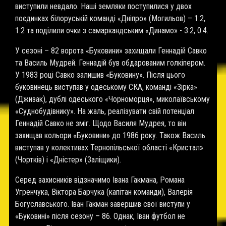
виступили невдало. Наші земляки поступилися у двох
поєдинках білоруській команді «Дніпро» (Могильов) – 1:2,
1:2 та поділили очки з самаркандським «Динамо» - 3:2, 0:4.
У сезоні – 82 ворота «Буковини» захищали Геннадій Савко
та Василь Мудрей. Геннадій був обдарованим голкіпером.
У 1983 році Савко залишив «Буковину». Після цього
буковинець виступав у одеському СКА, команді «Зірка»
(Джизак), дублі одеського «Чорноморця», миколаївському
«Суднобудівнику». На жаль, реалізувати свій потенціал
Геннадій Савко не зміг. Щодо Василя Мудрея, то він
захищав кольори «Буковини» до 1986 року. Також Василь
виступав у колективах Тернопільської області «Кристал»
(Чортків) і «Дністер» (Заліщики).
Серед захисників відзначимо Івана Гакмана, Романа
Угренчука, Віктора Барчука (капітан команди), Валерія
Богуславського. Іван Гакман завершив свої виступи у
«Буковині» після сезону – 86. Однак, Іван футбол не