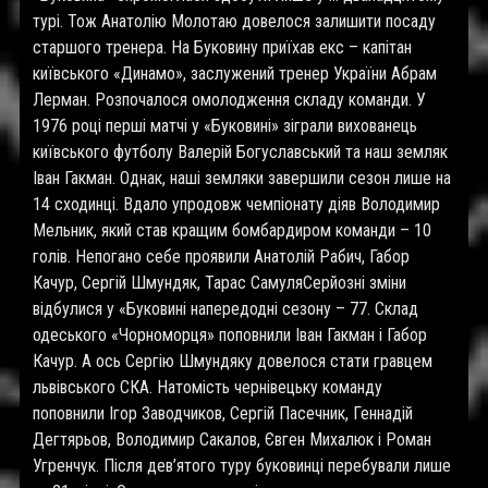
турі. Тож Анатолію Молотаю довелося залишити посаду
старшого тренера. На Буковину приїхав екс – капітан
київського «Динамо», заслужений тренер України Абрам
Лерман. Розпочалося омолодження складу команди. У
1976 році перші матчі у «Буковині» зіграли вихованець
київського футболу Валерій Богуславський та наш земляк
Іван Гакман. Однак, наші земляки завершили сезон лише на
14 сходинці. Вдало упродовж чемпіонату діяв Володимир
Мельник, який став кращим бомбардиром команди – 10
голів. Непогано себе проявили Анатолій Рабич, Габор
Качур, Сергій Шмундяк, Тарас СамуляСерйозні зміни
відбулися у «Буковині напередодні сезону – 77. Склад
одеського «Чорноморця» поповнили Іван Гакман і Габор
Качур. А ось Сергію Шмундяку довелося стати гравцем
львівського СКА. Натомість чернівецьку команду
поповнили Ігор Заводчиков, Сергій Пасечник, Геннадій
Дегтярьов, Володимир Сакалов, Євген Михалюк і Роман
Угренчук. Після дев’ятого туру буковинці перебували лише