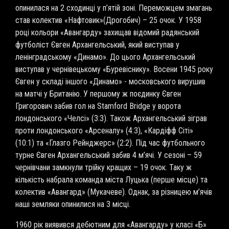
опинилася на 2 сходинці у п’ятій зоні. Переможцем змагань
став колектив «Нафтовик»(Дрогобич) – 25 очок. У 1958
році кольори «Авангарду» захищав відомий радянський
футболіст Євген Архангельський, який виступав у
ленінградському «Динамо». До цього Архангельський
виступав у чернівецькому «Буревіснику». Восени 1945 року
Євген у складі іншого «Динамо» - московського вирушив
на матчі у Британію. У першому ж поєдинку Євген
Григорович забив гол на Stamford Bridge у ворота
лондонського «Челсі» (3:3). Також Архангельський зіграв
проти лондонського «Арсеналу» (4:3), «Кардіфф Сіті»
(10:1) та «Глазго Рейнджерс» (2:2). Під час футбольного
турне Євген Архангельський забив 4 м’ячі. У сезоні – 59
чернівчани замкнули трійку кращих – 19 очок. Таку ж
кількість набрала команда міста Луцька (перше місце) та
колектив «Авангард» (Мукачеве). Однак, за різницею м’ячів
наші земляки опинилися на 3 місці.
1960 рік виявився дебютним для «Авангарду» у класі «Б»