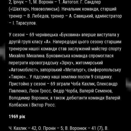
2, Ірічук – 1, М. Воронін – 1. Автогол: Г. Сандлер
(«Шахтар», Нововолинськ). Начальник команди, старший
тренер – В. Лебедєв, тренер – А. Савицький, адміністратор
– І. Тарасулов.
У сезоні – 69 чернівецька «Буковина» вперше виступала у
другій групі класу «А». Напередодні цього сезону старшим
тренером нашої команди став заслужений майстер спорту
Михайло Михалина. Буковинська команда спромоглася
переграти кіровоградську «Зірку», житомирський
«Автомобіліст», запорізький «Металург», сімферопольську
«Таврію»… У підсумку наші земляки посіли 9 сходинку.
Пристойно у сезоні – 69 зіграли Чоба Кахлик, Олександр
Павленко, Леон Гросс, Федір Чорба, Валерій Семенов,
Володимир Воронюк, а також дебютанти команди Валерій
Колбасюк і Віктор Росс.
1969 рік
Ч. Кахлик – 42, О. Пронін – 5; В. Воронюк – 41 (7), В.