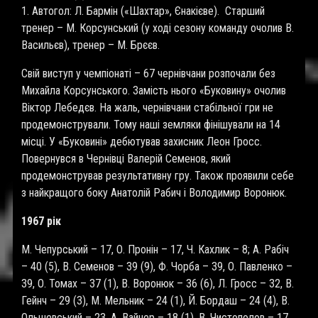
1. Автогол: Л. Бармін («Шахтар», Єнакієве). Старший
тренер – М. Корсунський (у ході сезону команду очолив В.
Васильєв), тренер – М. Брєєв.
Свій виступ у чемпіонаті – 67 чернівчани розпочали без
Михайла Корсунського. Замість нього «Буковину» очолив
Віктор Лебедєв. На жаль, чернівчани стабільної гри не
продемонстрували. Тому наші земляки фінішували на 14
місці. У «Буковині» дебютував захисник Леон Гросс.
Повернувся в Чернівці Валерій Семенов, який
продемонстрував результативну гру. Також проявили себе
з найкращого боку Анатолій Рабич і Володимир Воронюк.
1967 рік
М. Чепурський – 17, О. Пронін – 17, Ч. Кахлик – 8; А. Рабіч
– 40 (5), В. Семенов – 39 (9), Ф. Чорба – 39, О. Павленко –
39, О. Томах – 37 (1), В. Воронюк – 36 (6), Л. Гросс – 32, В.
Гейнч – 29 (3), М. Мельник – 24 (1), Й. Бордаш – 24 (4), В.
Ольшевський – 23, А. Вайнер – 18 (1), В. Чистополов – 17