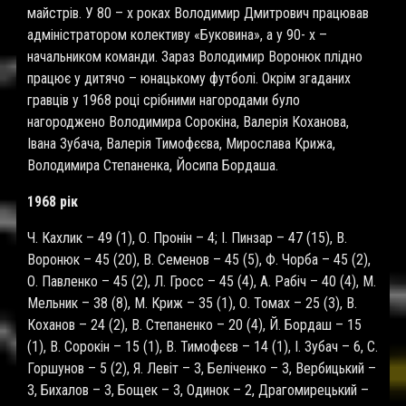
майстрів. У 80 – х роках Володимир Дмитрович працював
адміністратором колективу «Буковина», а у 90- х –
начальником команди. Зараз Володимир Воронюк плідно
працює у дитячо – юнацькому футболі. Окрім згаданих
гравців у 1968 році срібними нагородами було
нагороджено Володимира Сорокіна, Валерія Коханова,
Івана Зубача, Валерія Тимофєєва, Мирослава Крижа,
Володимира Степаненка, Йосипа Бордаша.
1968 рік
Ч. Кахлик – 49 (1), О. Пронін – 4; І. Пинзар – 47 (15), В.
Воронюк – 45 (20), В. Семенов – 45 (5), Ф. Чорба – 45 (2),
О. Павленко – 45 (2), Л. Гросс – 45 (4), А. Рабіч – 40 (4), М.
Мельник – 38 (8), М. Криж – 35 (1), О. Томах – 25 (3), В.
Коханов – 24 (2), В. Степаненко – 20 (4), Й. Бордаш – 15
(1), В. Сорокін – 15 (1), В. Тимофєєв – 14 (1), І. Зубач – 6, С.
Горшунов – 5 (2), Я. Левіт – 3, Беліченко – 3, Вербицький –
3, Бихалов – 3, Бощек – 3, Одинок – 2, Драгомирецький –