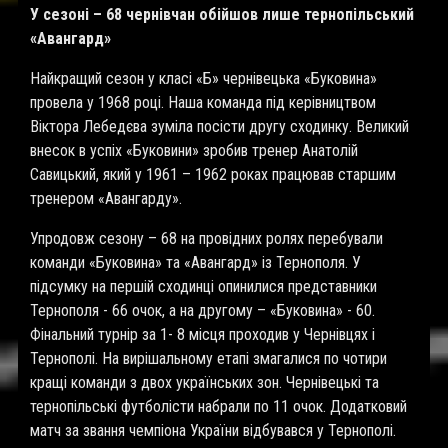
У сезоні – 68 чернівчан обійшов лише тернопільський
«Авангард»
Найкращий сезон у класі «Б» чернівецька «Буковина»
провела у 1968 році. Наша команда під керівництвом
Віктора Лебедєва зуміла посісти другу сходинку. Великий
внесок в успіх «Буковини» зробив тренер Анатолій
Савицький, який у 1961 – 1962 роках працював старшим
тренером «Авангарду».
Упродовж сезону – 68 на провідних ролях перебували
команди «Буковина» та «Авангард» із Тернополя. У
підсумку на першій сходинці опинилися представники
Тернополя - 66 очок, а на другому – «Буковина» - 60.
Фінальний турнір за 1- 8 місця проходив у Чернівцях і
Тернополі. На вирішальному етапі змагалися по чотири
кращі команди з двох українських зон. Чернівецькі та
тернопільські футболісти набрали по 11 очок. Додатковий
матч за звання чемпіона України відбувався у Тернополі.