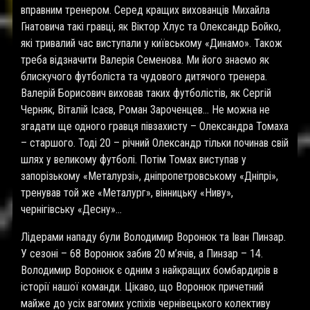
вправним тренером. Серед кращих вихованців Михайла
Гнатовича такі гравці, як Віктор Хлус та Олександр Бойко,
які тривалий час виступали у київському «Динамо». Також
треба відзначити Валерія Семенова. Ми його знаємо як
блискучого футболіста та чудового дитячого тренера.
Валерій Борисович виховав таких футболістів, як Сергій
Черняк, Віталій Ісаєв, Роман Зароченцев… Не можна не
згадати ще одного гравця півзахисту – Олександра Томаха
– старшого. Тоді 20 – річний Олександр тільки починав свій
шлях у великому футболі. Потім Томах виступав у
запорізькому «Металурзі», дніпропетровському «Дніпрі»,
тренував той же «Металург», вінницьку «Ниву»,
чернігівську «Десну»…
Лідерами нападу були Володимир Воронюк та Іван Пинзар.
У сезоні – 68 Воронюк забив 20 м’ячів, а Пинзар – 14.
Володимир Воронюк є одним з найкращих бомбардирів в
історії нашої команди. Цікаво, що Воронюк причетний
майже до усіх вагомих успіхів чернівецького колективу