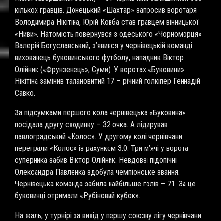
кількох гравців. Донецький «Шахтар» запросив воротаря
Володимира Нікітіна, Юрій Ковба став гравцем вінницької
«Ниви». Натомість повернувся з одеського «Чорноморця»
Валерій Богуславський, з’явився у чернівецькій команді
вихованець буковинського футболу, нападник Віктор
Олійник («Фрунзенець», Суми). У воротах «Буковини»
Нікітіна замінив талановитий 17 – річний голкіпер Геннадій
Савко.
За підсумками першого кола чернівецька «Буковина»
посідала другу сходинку – 32 очка. А лідирував
павлоградський «Колос». У другому колі чернівчани
переграли «Колос» із рахунком 3:0. Три м’ячі у ворота
суперника забив Віктор Олійник. Невдовзі підопічні
Олександра Павленка здобула чемпіонське звання.
Чернівецька команда забила найбільше голів – 71. За це
буковинці отримали «Рубіновий кубок».
На жаль, у турнірі за вихід у першу союзну лігу чернівчани