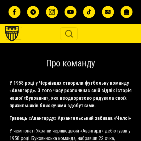
Перейти до основного вмісту
Про команду
У 1958 році у Чернівцях створили футбольну команду
«Авангард». З того часу розпочинає свій відлік історія
нашої «Буковини», яка неодноразово радувала своїх
прихильників блискучими здобутками.
Гравець «Авангарду» Архангельський забивав «Челсі»
У чемпіонаті України чернівецький «Авангард» дебютував у
1958 році. Буковинська команда, набравши 22 очка,