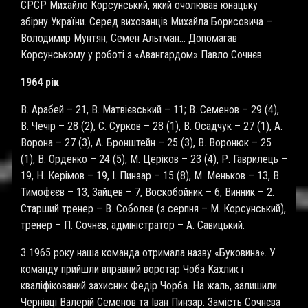
СРСР Михайло Корсунський, який очолював юнацьку
збірну України. Серед вихованців Михайла Борисовича –
Володимир Мунтян, Семен Альтман… Допомагав
Корсунському у роботі з «Авангардом» Павло Сочнєв.
1964 рік
В. Арабей – 21, В. Матвієвський – 11; В. Семенов – 29 (4),
В. Чечір – 28 (2), С. Сурков – 28 (1), В. Осадчук – 27 (1), А.
Ворона – 27 (3), А. Бронштейн – 25 (3), В. Воронюк – 25
(1), В. Орденко – 24 (5), М. Церіков – 23 (4), Р. Гаврилець –
19, Н. Керімов – 19, І. Пинзар – 15 (8), М. Меньков – 13, В.
Тимофєєв – 13, Зайцев – 7, Воскобойник – 6, Винник – 2.
Старший тренер – В. Соболєв (з серпня – М. Корсунський),
тренер – П. Сочнєв, адміністратор – А. Савицький.
З 1965 року наша команда отримала назву «Буковина». У
команду прийшли вправний воротар Чоба Кахлик і
кваліфікований захисник Федір Чорба. На жаль, залишили
Чернівці Валерій Семенов та Іван Пинзар. Замість Сочнєва