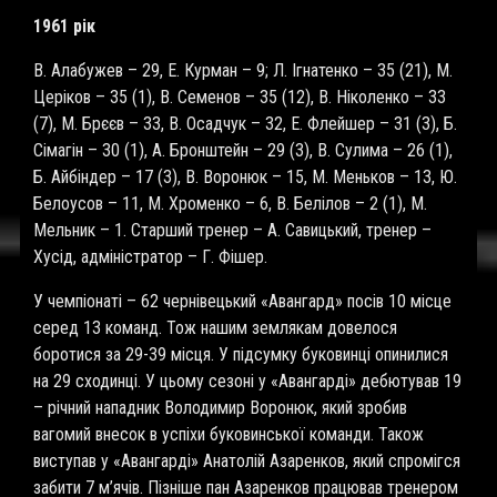
1961 рік
В. Алабужев – 29, Е. Курман – 9; Л. Ігнатенко – 35 (21), М.
Церіков – 35 (1), В. Семенов – 35 (12), В. Ніколенко – 33
(7), М. Брєєв – 33, В. Осадчук – 32, Е. Флейшер – 31 (3), Б.
Сімагін – 30 (1), А. Бронштейн – 29 (3), В. Сулима – 26 (1),
Б. Айбіндер – 17 (3), В. Воронюк – 15, М. Меньков – 13, Ю.
Белоусов – 11, М. Хроменко – 6, В. Белілов – 2 (1), М.
Мельник – 1. Старший тренер – А. Савицький, тренер –
Хусід, адміністратор – Г. Фішер.
У чемпіонаті – 62 чернівецький «Авангард» посів 10 місце
серед 13 команд. Тож нашим землякам довелося
боротися за 29-39 місця. У підсумку буковинці опинилися
на 29 сходинці. У цьому сезоні у «Авангарді» дебютував 19
– річний нападник Володимир Воронюк, який зробив
вагомий внесок в успіхи буковинської команди. Також
виступав у «Авангарді» Анатолій Азаренков, який спромігся
забити 7 м’ячів. Пізніше пан Азаренков працював тренером