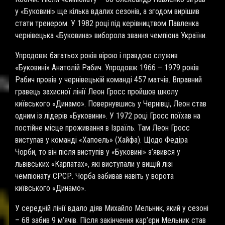
у «Буковині» ще кілька вдалих сезонів, а згодом вирішив
стати тренером. У 1982 році під керівництвом Павленка
чернівецька «Буковина» виборола звання чемпіона України.
Упродовж багатьох років вірою і правдою служив
«Буковині» Анатолій Рабич. Упродовж 1966 – 1979 років
Рабич провів у чернівецькій команді 457 матчів. Вправний
гравець захисної лінії Леон Гросс пройшов школу
київського «Динамо». Повернувшись у Чернівці, Леон став
одним із лідерів «Буковини». У 1972 році Гросс поїхав на
постійне місце проживання в Ізраїль. Там Леон Гросс
виступав у команді «Хапоель» (Хайфа). Щодо Федіра
Чорби, то він після виступів у «Буковині» з’явився у
львівських «Карпатах», які виступали у вищій лізі
чемпіонату СРСР. Чорба забивав навіть у ворота
київського «Динамо».
У середній лінії вдало діяв Михайло Мельник, який у сезоні
– 68 забив 9 м’ячів. Після закінчення кар’єри Мельник став