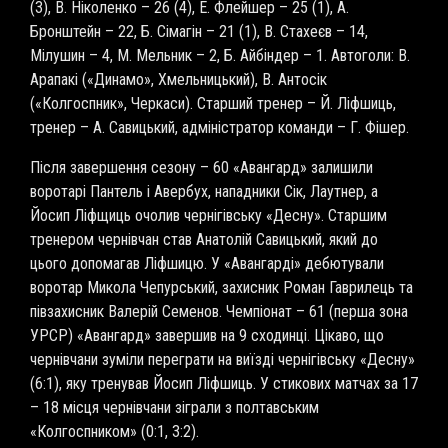
(3), В. Ніколенко – 26 (4), Е. Флейшер – 25 (1), А.
Бронштейн – 22, Б. Сімагін – 21 (1), В. Стахеєв – 14,
Мілушин – 4, М. Мельник – 2, Б. Айбіндер – 1. Автоголи: В.
Арапакі («Динамо», Хмельницький), В. Антосік
(«Колгоспник», Черкаси). Старший тренер – Й. Ліфшиць,
тренер – А. Савицький, адміністратор команди – Г. Фішер.
Після завершення сезону – 60 «Авангард» залишили
воротарі Пантель і Авербух, нападники Сік, Лаутнер, а
Йосип Ліфщиць очолив чернігівську «Десну». Старшим
тренером чернівчан став Анатолій Савицький, який до
цього допомагав Ліфшицю. У «Авангарді» дебютували
воротар Микола Чепурський, захисник Роман Гаврилець та
півзахисник Валерій Семенов. Чемпіонат – 61 (перша зона
УРСР) «Авангард» завершив на 9 сходинці. Цікаво, що
чернівчани зуміли переграти на виїзді чернігівську «Десну»
(6:1), яку тренував Йосип Ліфшиць. У стикових матчах за 17
– 18 місця чернівчани зіграли з полтавським
«Колгоспником» (0:1, 3:2).