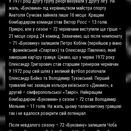
У 1971 році другу групу реорганізували у другу лігу. На
жаль, «Буковина» під керівництвом майстра спорту
Анатолія Сучкова зайняла лише 16 місце. Кращим
бомбардиром команди став Віктор Росс – 13 голів.
Прикро, але у сезоні – 72 чернівчани виступили ще гірше –
21 місце серед 24 команд. Зазначимо, що після чемпіонату
– 71 «Буковину» залишили Петро Кобічік (перейшов у івано
– франківський «Спартак») та Олександр Павленко, який
завершив кар’єру гравця. Цікаво, що у червні 1972 року
Олександр Григорович став старшим тренером чернівчан.
У 1972 році свій шлях у великий футбол розпочали
Олександр Бойко та Володимир Туховський. Перший
тривалий час захищав кольори київського «Динамо», а
другий – сімферопольської «Таврії». Найкращим
бомбардиром «Буковини» у сезоні – 72 став Володимир
Мельник – 11 голів. На жаль, цьому талановитому гравцеві
так і не вдалося розкрити свій потенціал.
Після невдалого сезону – 72 «Буковину» залишили Чоба