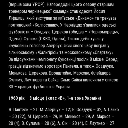
(перша зона УРСР). Напередодні цього сезону старшим
тренером чернівецької команди став одесит Йосип
Ліфшиць, який виступав за київське «Динамо» та тренував
полтавський «Колгоспник». У Чернівцях з’явилися одеські
футболісти – Осадчук, Цереков (обидва – «Чорноморець»,
Одеса), Сулима (СКВО, Одеса), Також дебютував у
«Буковині» голкіпер Авербух, який свого часу пограв у
вільнюському «Жальгірісі» та московському «Спартаку».
За підсумками чемпіонату буковинці посіли 8 місце. Серед
гравців відзначимо воротаря Пантеля, а також Осадчука,
Менькова, Церекова, Бронштейна, Маркова, Флейшера,
Сулиму, Лаутнера та Сайка. Саме Сайка включили у список
33 – кращих футболістів України.
1960 рік – 8 місце (клас «Б», 1-а зона України)
В. Пантель – 21, М. Авербух – 12; В. Осадчук – 32, А. Сайко
– 30 (22), М. Церіков – 29, М. Меньков – 29, А. Марков –
28 (4), В. Сулима – 28 (6), А. Сік – 28 (4), Е. Лаутнер – 27