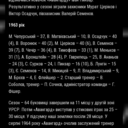
Результативно у сезоні зіграли захисники Мурат Церіков і
Віктор Осадчук, півзахисник Валерій Семенов.
1963 рік
М. Чепурський – 37, В. Матвієвський – 10; В. Осадчук – 40
(4), В. Воронюк – 40 (2), М. Церіков – 40 (6), В. Семенов –
39 (7), В. Чечір – 36 (4), В. Тимофєєв – 33 (1), М. Меньков –
31 (1), А. Бронштейн – 28 (4), Р. Гаврилець – 25, В. Ананьєв
– 24 (3), С. Сурков – 24, І. Пинзар – 16 (10), Б. Лунгін – 15
(3), Є. Семенов – 14, Я. Микицей – 9, Л. Владимирський – 9,
М. Брєєв – 4, Е. Флейшер – 2. Старший тренер – В.
Соболєв, тренер – П. Сочнєв, адміністратор команди – Г.
Фішер.
Сезон – 64 буковинці завершили на 11 місці у другій зоні
УРСР. Потім «Авангард» виступав у стикових іграх за 25 –
30 місця. У підсумку наші земляки посіли 28 місце. У
серпні 1964 року «Авангард» очолив заслужений тренер