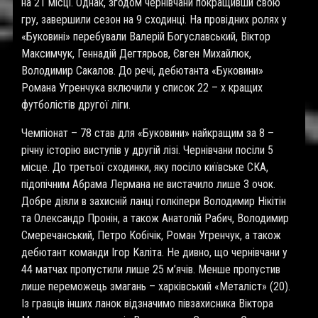
на 21 місці. Однак, згодом чернівчани покращивши свою
гру, завершили сезон на 9 сходинці. На провідних ролях у
«Буковині» перебували Валерій Богуславський, Віктор
Максимчук, Геннадій Дегтярьов, Євген Михайлюк,
Володимир Сакалов. До речі, дебютанта «Буковини»
Романа Угренчука включили у список 22 – х кращих
футболістів другої ліги.
Чемпіонат – 78 став для «Буковини» найкращим за 8 –
річну історію виступів у другій лізі. Чернівчани посіли 5
місце. До третьої сходинки, яку посіло київське СКА,
підопічним Абрама Лермана не вистачило лише 3 очок.
Добре діяли в захисній ланці голкіпери Володимир Нікітін
та Олександр Пронін, а також Анатолій Рабич, Володимир
Смеречанський, Петро Кобічік, Роман Угренчук, а також
дебютант команди Ігор Каліта. Не дивно, що чернівчани у
44 матчах пропустили лише 25 м’ячів. Менше пропустив
лише переможець змагань – харківський «Металіст» (20).
Із гравців інших ланок відзначимо півзахисника Віктора