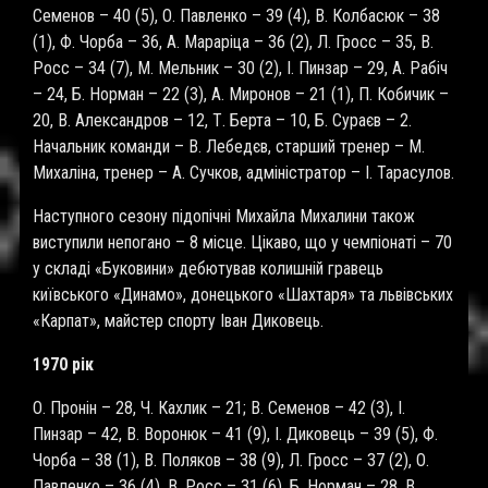
Семенов – 40 (5), О. Павленко – 39 (4), В. Колбасюк – 38
(1), Ф. Чорба – 36, А. Мараріца – 36 (2), Л. Гросс – 35, В.
Росс – 34 (7), М. Мельник – 30 (2), І. Пинзар – 29, А. Рабіч
– 24, Б. Норман – 22 (3), А. Миронов – 21 (1), П. Кобичик –
20, В. Александров – 12, Т. Берта – 10, Б. Сураєв – 2.
Начальник команди – В. Лебедєв, старший тренер – М.
Михаліна, тренер – А. Сучков, адміністратор – І. Тарасулов.
Наступного сезону підопічні Михайла Михалини також
виступили непогано – 8 місце. Цікаво, що у чемпіонаті – 70
у складі «Буковини» дебютував колишній гравець
київського «Динамо», донецького «Шахтаря» та львівських
«Карпат», майстер спорту Іван Диковець.
1970 рік
О. Пронін – 28, Ч. Кахлик – 21; В. Семенов – 42 (3), І.
Пинзар – 42, В. Воронюк – 41 (9), І. Диковець – 39 (5), Ф.
Чорба – 38 (1), В. Поляков – 38 (9), Л. Гросс – 37 (2), О.
Павленко – 36 (4), В. Росс – 31 (6), Б. Норман – 28, В.