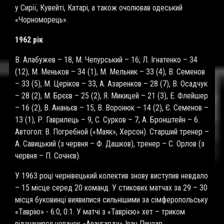
у Сирії, Кувейті, Катарі, а також очолював одеський
«Чорноморець».
1962 рік
В. Алабужев – 18, М. Чепурський – 16; Л. Ігнатенко – 34
(12), М. Меньков – 34 (1), М. Мельник – 33 (4), В. Семенов
– 33 (5), М. Церіков – 33, А. Азаренков – 28 (7), В. Осадчук
– 28 (2), М. Брєєв – 25 (2), Я. Микицей – 21 (3), Е. Флейшер
– 16 (2), В. Ананьєв – 15, В. Воронюк – 14 (2), Є. Семенов –
13 (1), Р. Гаврилець – 9, С. Сурков – 7, А. Бронштейн – 6.
Автогол: В. Погребной («Маяк», Херсон). Старший тренер –
А. Савицький (з червня – Ф. Дашков), тренер – С. Орлов (з
червня – П. Сочнєв).
У 1963 році чернівецький колектив знову виступив невдало
– 15 місце серед 20 команд. У стикових матчах за 29 – 30
місця буковинці виявилися сильнішими за сімферопольську
«Таврію» - 6:0, 0:1. У матчі з «Таврією» хет – триком
відзначився новачок «Авангарду» Іван Пинзар.