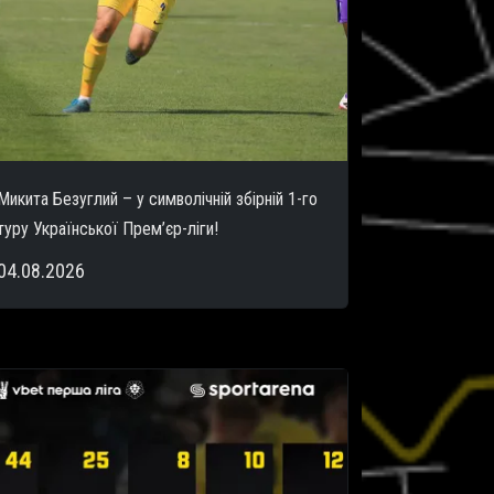
Микита Безуглий – у символічній збірній 1-го
туру Української Прем’єр-ліги!
04.08.2026