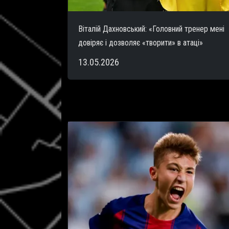
Віталій Дахновський: «Головний тренер мені
довіряє і дозволяє «творити» в атаці»
13.05.2026