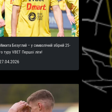
Микита Безуглий – у символічній збірній 25-
го туру VBET Першої ліги!
27.04.2026