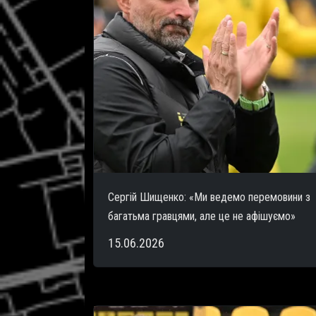
Сергій Шищенко: «Ми ведемо перемовини з
багатьма гравцями, але це не афішуємо»
15.06.2026