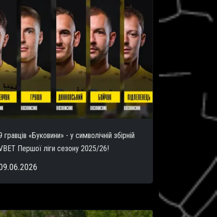
9 гравців «Буковини» - у символічній збірній
VBET Першої ліги сезону 2025/26!
09.06.2026