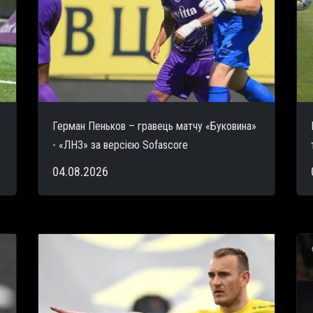
Герман Пеньков – гравець матчу «Буковина»
- «ЛНЗ» за версією Sofascore
04.08.2026