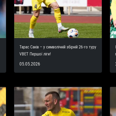
Тарас Саків – у символічній збірній 26-го туру
VBET Першої ліги!
05.05.2026