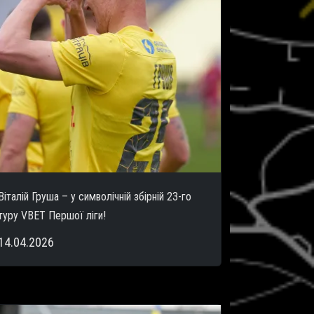
Віталій Груша – у символічній збірній 23-го
туру VBET Першої ліги!
14.04.2026