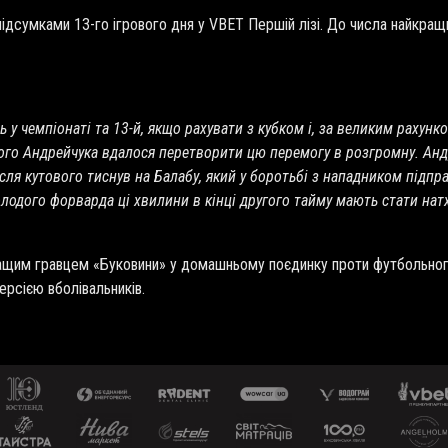
підсумками 13-го ігрового дня у VBET Першій лізі. До числа найкра
 у чемпіонаті та 13-й, якщо рахувати з кубком і, за великим рахунко
го Андрейчука вдалося перетворити цю перемогу в розгромну. Андрі
сля кутового тиснув на Балабу, який у боротьбі з нападником підпра
олодого форварда ці хвилини в кінці другого тайму мають стати натх
ращим гравцем «Буковини» у домашньому поєдинку проти футбольног
ерсією вболівальників.