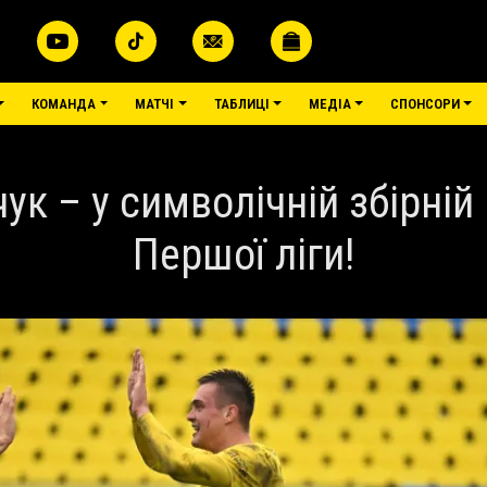
КОМАНДА
МАТЧІ
ТАБЛИЦІ
МЕДІА
СПОНСОРИ
ук – у символічній збірній 
Першої ліги!