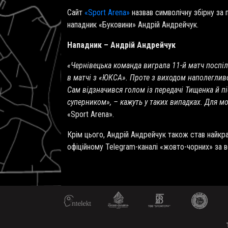
Сайт
«Sport Arena»
назвав символічну збірну за 
нападник «Буковини» Андрій Андрейчук.
Нападник – Андрій Андрейчук
«Чернівецька команда виграла 11-й матч поспіль
в матчі з «ЮКСА». Проте з виходом наполегливо
Сам відзначився голом із передачі Тищенка й пі
суперником», – кажуть у таких випадках. Для м
«
Sport Arena
».
Крім цього, Андрій Андрейчук також став найк
офіційному Telegram-каналі «жовто-чорних» за в