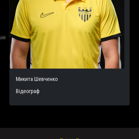
Микита Шевченко
Відеограф