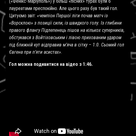
(«Фенікс-Маріуполь») у більш «пісних» турах були б
лауреатами преспокійно. Але цього разу був такий гол.
Цитуємо звіт:
«чемпіон Першої ліги почав матч із
«Ворсклою» з позиції сили, із швидкого голу. Із глибини
правого флангу Підлепенець пішов на кількох суперників,
обстукався з Войтіховським і лівою прихованим ударом
під ближній кут відправив м’яча в сітку – 1:0. Сьомий гол
Євгена при п’яти асистах»
.
Гол можна подивитися на відео з 1:46.