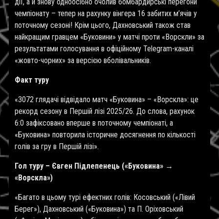
дії, а й знову одноосібно очолив бомбардирські перегони
чемпіонату – тепер на рахунку вінгера 16 забитих м’ячів у
поточному сезоні! Крім цього, Дахновський також став
найкращим гравцем «Буковини» у матчі проти «Ворскли» за
результатами голосування в офіційному Telegram-каналі
«жовто-чорних» за версією вболівальників.
Факт туру
«3072 глядачі відвідало матч «Буковина» – «Ворскла»: це
рекорд сезону в Першій лізі 2025/26. До слова, рахунок
6:0 зафіксовано вперше в поточному чемпіонаті, а
«Буковина» повторила історичне досягнення по кількості
голів за гру в Першій лізі».
Гол туру – Євген Підлепенець («Буковина» →
«Ворскла»)
«Багато в цьому турі ефектних голів: Косовський («Лівий
Берег»), Дахновський («Буковина») та П. Оріховський