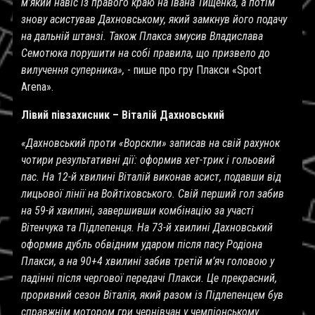
м’який навіс із правого краю на Івана Тищенка, а потім
знову асистував Дахновському, який замкнув його подачу
на дальній штанзі. Також Плакса змусив Владислава
Семотюка порушити на собі правила, що призвело до
вилучення суперника»,
- пише про гру Плакси «
Sport
Arena
».
Лівий півзахисник – Віталій Дахновський
«Дахновський проти «Ворскли» записав на свій рахунок
чотири результативні дії: оформив хет-трик і гольовий
пас. На 12-й хвилині Віталій виконав асист, подавши від
лицьової лінії на Войтіховського. Свій перший гол забив
на 59-й хвилині, завершивши комбінацію за участі
Вітенчука та Підлепенця. На 73-й хвилині Дахновський
оформив дубль обвідним ударом після пасу Родіона
Плакси, а на 90+4 хвилині забив третій м’яч головою у
падінні після чергової передачі Плакси. Це прекрасний,
проривний сезон Віталія, який разом із Підлепенцем був
справжнім мотором гри чернівчан у чемпіонському