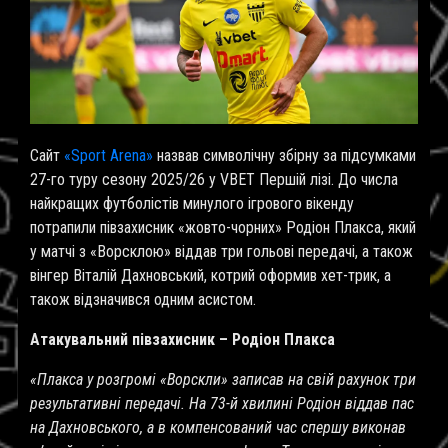
Сайт
«Sport Arena»
назвав символічну збірну за підсумками
27-го туру сезону 2025/26 у VBET Першій лізі. До числа
найкращих футболістів минулого ігрового вікенду
потрапили півзахисник «жовто-чорних» Родіон Плакса, який
у матчі з «Ворсклою» віддав три гольові передачі, а також
вінгер Віталій Дахновський, котрий оформив хет-трик, а
також відзначився одним асистом.
Атакувальний півзахисник – Родіон Плакса
«Плакса у розгромі «Ворскли» записав на свій рахунок три
результативні передачі. На 73-й хвилині Родіон віддав пас
на Дахновського, а в компенсований час спершу виконав