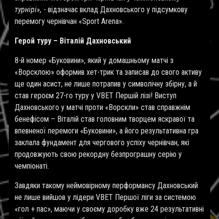
турнірі»,
- відзначає вклад Дахновського у підсумкову
перемогу чернівчан «
Sport Arena
».
Герой туру – Віталій Дахновський
8-й номер «Буковини», який у домашньому матчі з
«Ворсклою» оформив хет-трик та записав до свого активу
ще один асист, не лише потрапив у символічну збірну, а й
став героєм 27-го туру у
VBET
Першій лізі! Виступ
Дахновського у матчі проти «Ворскли» став справжнім
бенефісом – Віталій став головним творцем яскравої та
впевненої перемоги «Буковини», а його результативна гра
заклала фундамент для чергового успіху чернівчан, які
продовжують свою рекордну безпрограшну серію у
чемпіонаті.
Завдяки такому неймовірному перформансу Дахновський
не лише вийшов у лідери VBET Першої ліги за системою
«гол + пас», маючи у своєму доробку вже 24 результативні