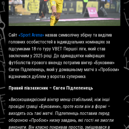
Сайт
«Sport Arena»
назвав символічну збірну та виділив
головних особистостей в індивідуальних номінаціях за
підсумками 18-го туру VBET Першої ліги, який став
заключним у 2025 році. До одинадцятки найкращих
футболістів ігрового вікенду потрапив вінгер «Буковини»
Євген Підлепенець, який у домашньому матчі з «Пробоєм»
відзначився дублем у воротах суперника.
Правий півзахисник – Євген Підлепенець
«Високошвидкісний вінгер менш стабільний, ніж інші
провідні гравці «Буковини», проте коли він в формі –
виходять ось такі матчі. Підлепенець поставив перед
обороною «Пробою» низку завдань, які гості не змогли
виконати. Він класно покривав простір, зміщувався в