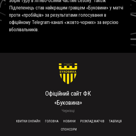
збірні туру в літньо-осінній частині сезону. Також
Підлепенець став найкращим гравцем «Буковини» у матчі
проти «пробійців» за результатами голосування в
офіційному Telegram-каналі «жовто-чорних» за версією
вболівальників.
Офіційний сайт ФК
«Буковина»
Чернівці
FOOTER MENU
КВИТКИ ОНЛАЙН
ГОЛОВНА
НОВИНИ
РОЗКЛАД МАТЧІВ
ТАБЛИЦЯ
СПОНСОРИ