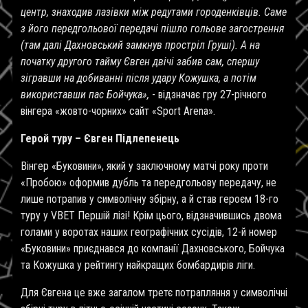
центр, знаходив лазівки між редутами городенківців. Саме
з його передгольової передачі пішло гольове загострення
(там далі Дахновський замкнув простріл Груші). А на
початку другого тайму Євген двічі забив сам, спершу
зігравши на добиванні після удару Кожушка, а потім
використавши пас Бойчука»,
- відзначає гру 27-річного
вінгера «жовто-чорних» сайт «
Sport Arena
».
Герой туру – Євген Підлепенець
Вінгер «Буковини», який у заключному матчі року проти
«Пробою» оформив дубль та передгольову передачу, не
лише потрапив у символічну збірну, а й став героєм 18-го
туру у VBET Першій лізі! Крім цього, відзначившись двома
голами у воротах наших географічних сусідів, 12-й номер
«Буковини» приєднався до компанії Дахновського, Бойчука
та Кожушка у рейтингу найкращих бомбардирів ліги.
Для Євгена це вже загалом третє потрапляння у символічні