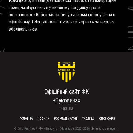
Крім цього, Віталій Дахновський також став найкращим
гравцем «Буковини» у виїзному поєдинку проти
полтавської «Ворскли» за результатами голосування в
офіційному Telegram-каналі «жовто-чорних» за версією
вболівальників.
Офіційний сайт ФК
«Буковина»
Чернівці
FOOTER MENU
ГОЛОВНА
НОВИНИ
РОЗКЛАД МАТЧІВ
ТАБЛИЦЯ
СПОНСОРИ
© Офіційний сайт ФК «Буковина» (Чернівці), 2020 - 2026. Всі права захищені.