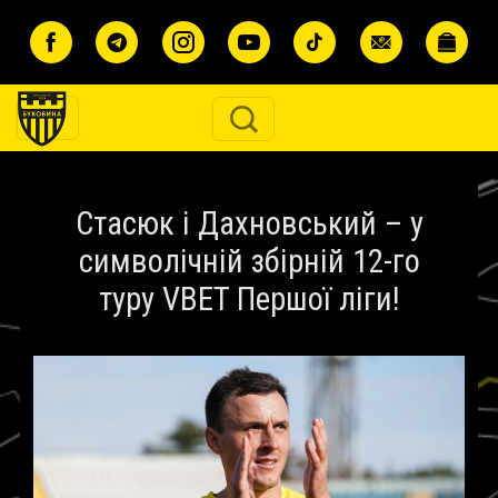
Перейти до основного вмісту
Стасюк і Дахновський – у
символічній збірній 12-го
туру VBET Першої ліги!