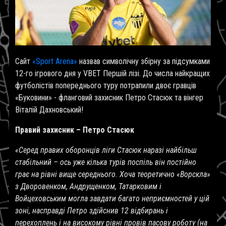
Сайт
«Sport Arena»
назвав символічну збірну за підсумками
12-го ігрового дня у VBET Першій лізі. До числа найкращих
футболістів попереднього туру потрапили двоє гравців
«Буковини» - фланговий захисник Петро Стасюк та вінгер
Віталій Дахновський!
Правий захисник – Петро Стасюк
«Серед правих оборонців ліги Стасюк наразі найбільш
стабільний – ось уже кілька турів поспіль він постійно
грає на рівні вище середнього. Хоча теоретично «Ворскла»
з Дворовенком, Андрущенком, Татарковим і
Войцеховським могла завдати багато неприємностей у цій
зоні, насправді Петро здійснив 12 відбирань і
перехоплень і на високому рівні провів пасову роботу (на