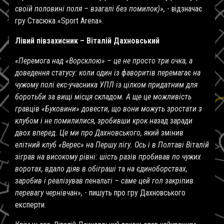
своїй половині поля – взагалі без помилок)»,
- відзначає
гру Стасюка «
Sport Arena
».
Лівий півзахисник – Віталій Дахновський
«Перемога над «Ворсклою» – це не просто три очка, а
доведення статусу: коли один із фаворитів перемагає на
чужому полі екс-учасника УПЛ із цілком придатним для
боротьби за вищі місця складом. А ще це можливість
гравців «Буковини» довести, що вони можуть зростати з
клубом і не помилилися, зробивши крок назад заради
двох вперед. Це ми про Дахновського, який змінив
елітний клуб «Верес» на Першу лігу. Ось і в Полтаві Віталій
зіграв на високому рівні: шість разів пробивав по чужих
воротах, вдало діяв в обіграші та на єдиноборствах,
заробив і реалізував пенальті – саме цей гол закріпив
перевагу чернівчан»,
- пишуть про гру Дахновського
експерти.