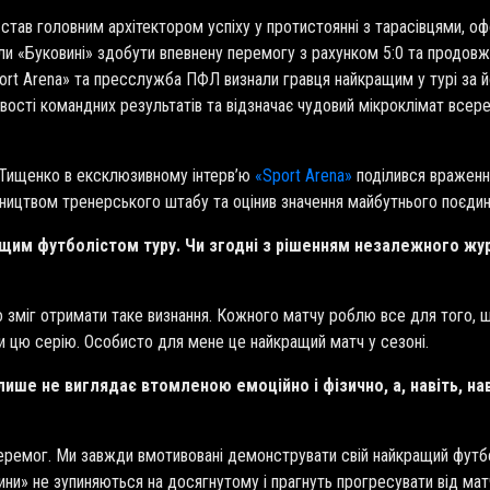
став головним архітектором успіху у протистоянні з тарасівцями, о
ли «Буковині» здобути впевнену перемогу з рахунком 5:0 та продов
ort Arena» та пресслужба ПФЛ визнали гравця найкращим у турі за й
ивості командних результатів та відзначає чудовий мікроклімат всер
н Тищенко в ексклюзивному інтерв’ю
«Sport Arena»
поділився враження
івництвом тренерського штабу та оцінив значення майбутнього поєд
ращим футболістом туру. Чи згодні з рішенням незалежного жур
о зміг отримати таке визнання. Кожного матчу роблю все для того, щ
ти цю серію. Особисто для мене це найкращий матч у сезоні.
 лише не виглядає втомленою емоційно і фізично, а, навіть, на
еремог. Ми завжди вмотивовані демонструвати свій найкращий футбо
ни» не зупиняються на досягнутому і прагнуть прогресувати від ма