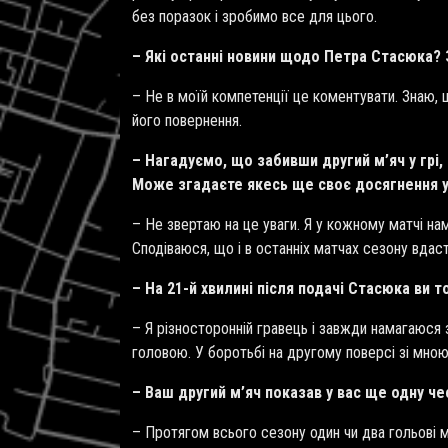
без поразок і зробимо все для цього.
– Які останні новини щодо Петра Стасюка? 
– Не в моїй компетенції це коментувати. Знаю, 
його повернення.
– Нагадуємо, що забивши другий м’яч у грі,
Може згадаєте якесь ще своє досягнення у 
– Не звертаю на це уваги. Я у кожному матчі на
Сподіваюся, що і в останніх матчах сезону вдас
– На 21-й хвилині після подачі Стасюка в
– Я різносторонній гравець і завжди намагаюся 
головою. У боротьбі на другому поверсі зі мно
– Ваш другий м’яч показав у вас ще одну че
– Протягом всього сезону один чи два гольові м