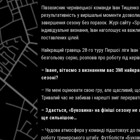
Півзахисник чернівецької команди Іван Тищенко 
результативність у вирішальні моменти дозволи
завершення сезону без поразок. Журі сайту «Sp
індивідуальне визнання, Іван наголошує на важл
поставлених цілей.
Найкращий гравець 28-го туру Першої ліги Іва
безгольову серію, розповів про роботу під кер
– Іване, вітаємо з визнанням вас ЗМІ найк
сезоні?
– Не мені оцінювати свою гру, але щасливий, щ
Тривалий час не забивав і нарешті зміг перерва
– Здається, «Буковина» на фініші сезону не
ще сильнішою…
– Чудова атмосфера у команді підштовхує до п
роботу тренерського штабу. Футболісти «Букови