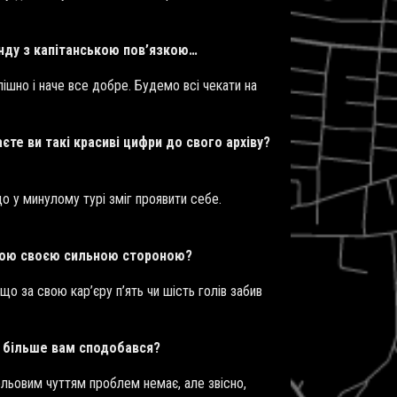
анду з капітанською пов’язкою…
ішно і наче все добре. Будемо всі чекати на
єте ви такі красиві цифри до свого архіву?
о у минулому турі зміг проявити себе.
ловою своєю сильною стороною?
о за свою кар’єру п’ять чи шість голів забив
ол більше вам сподобався?
ольовим чуттям проблем немає, але звісно,