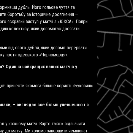
формивши дубль. Його гольове чуття та
жити боротьбу за історичне досягнення —
ого яскравий виступ у матчі з «ЮКСА». Попри
едині колективу, який допомагає досягати
ми від свого дубля, який допоміг перервати
инку проти одеського «Чорноморця».
і? Один із найкращих ваших матчів у
об принести якомога більше користі «Буковині».
впаки, – виглядає все більш упевненою і є
л у кожному матчі. Варто також відзначити
тчу до матчу. Ми хочемо завершити чемпіонат