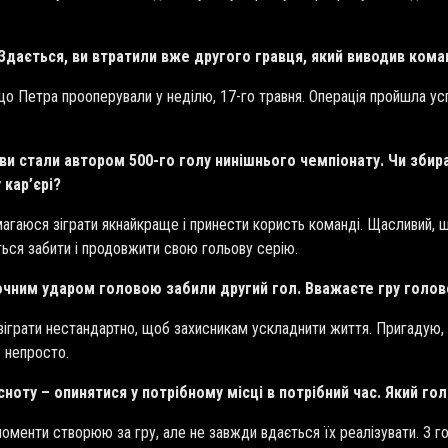
Здається, ви втратили вже другого гравця, який виводив ком
що Петра прооперували у неділю, 17-го травня. Операція пройшла усп
 ви стали автором 500-го голу нинішнього чемпіонату. Чи збира
кар’єрі?
магаюся зіграти якнайкраще і принести користь команді. Щасливий, щ
ться забити і продовжити свою гольову серію.
и точним ударом головою забили другий гол. Вважаєте гру го
зіграти нестандартно, щоб захисникам ускладнити життя. Пригадую, щ
ю непросто.
сноту – опинятися у потрібному місці в потрібний час. Який г
оменти створюю за гру, але не завжди вдається їх реалізувати. З г