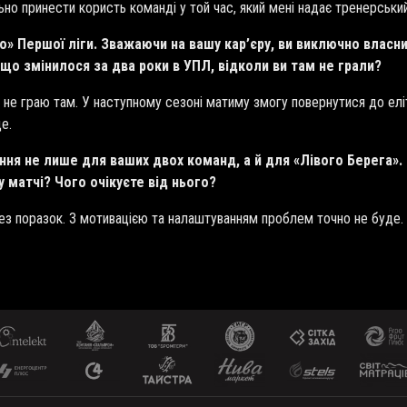
но принести користь команді у той час, який мені надає тренерськи
то» Першої ліги. Зважаючи на вашу кар’єру, ви виключно влас
що змінилося за два роки в УПЛ, відколи ви там не грали?
не граю там. У наступному сезоні матиму змогу повернутися до еліт
е.
ня не лише для ваших двох команд, а й для «Лівого Берега».
у матчі? Чого очікуєте від нього?
без поразок. З мотивацією та налаштуванням проблем точно не буде.