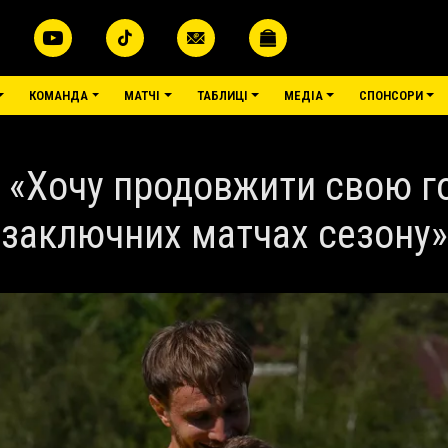
меню
КОМАНДА
МАТЧІ
ТАБЛИЦІ
МЕДІА
СПОНСОРИ
 «Хочу продовжити свою г
заключних матчах сезону»