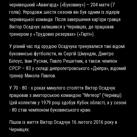
чернівецький «Авангард» («Буковину») – 204 матчі (7
голів). Упродовж шести сезонів він був одним із лідерів
чернівецької команди. Після завершення кар’єри гравця
Віктор Осадчук залишився у Чернівцях, де працював
тренером у «Трудових резервах» («Гарті»).
У різний час під орудою Осадчука тренувалися такі відомі
буковинські футболісти, як Сергій Шмундяк, Дмитро
Білоус, Іван Руснак, Павло Решетник, а також чемпіон
СРСР – 83 у складі дніпропетровського «Дніпра», відомий
тренер Микола Павлов.
У 70 - 80 - х роках минулого століття Віктор Осадчук
працював з аматорською командою "Метеор" (Чернівці).
Цей колектив у 1979 році здобув Кубок області, а у сезоні
- 80 став чемпіоном буковинського краю.
Пішов із життя Віктор Осадчук 16 лютого 2016 року в
Чернівцях.