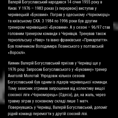
Валерій Богуславський народився 14 січня 1955 року в
Києві. У 1976 – 1983 роках (з перервою) виступав у
чернівецькій «Буковині». Пограв у одеському «Чорноморці»
та київському СКА. З 1984 по 1996 роки був другим
тренером чернівецької «Буковини». А у сезоні – 96/97 став
головним тренером команди з Чернівців. Тренував також
тернопільську «Ниву» та івано-франківське «Прикарпаття».
Був помічником Володимира Лозинського у полтавській
«Ворсклі».
Киянин Валерій Богуславський приїхав у Чернівці ще у
1976 році. Запросив Богуславського у «Буковину» тренер
Анатолій Молотай. Упродовж кількох сезонів
Богуславський був одним із лідерів чернівецької команди.
Тому захисник отримав запрошення від колективу вищої
союзної ліги «Чорноморець» (Одеса), де, на жаль, через
травму зіграв у основному складі лише 1 матч.
Повернувшись у Чернівці, Валерій Богуславський, допоміг
рідній команді перемогти у другій союзній лізі.