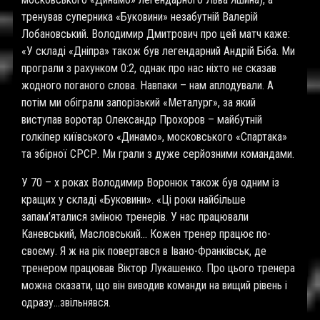
тренував суперника «Буковини» незабутній Валерій
Лобановський. Володимир Дмитрович про цей матч каже:
«У складі «Дніпра» також був легендарний Андрій Біба. Ми
програли з рахунком 0:2, однак про нас ніхто не сказав
жодного поганого слова. Навпаки – нам аплодували. А
потім ми обіграли запорізький «Металург», за який
виступав воротар Олександр Прохоров – майбутній
голкіпер київського «Динамо», московського «Спартака»
та збірної СРСР. Ми грали з дуже серйозними командами.
У 70 – х роках Володимир Воронюк також був одним із
кращих у складі «Буковини». «Ці роки найбільше
запам’яталися зміною тренерів. У нас працювали
Каневський, Масловський… Кожен тренер працює по-
своєму. Я ж на рік повертався в Івано-Франківськ, де
тренером працював Віктор Лукашенко. Про цього тренера
можна сказати, що він виводив команди на вищий рівень і
одразу…звільнявся.