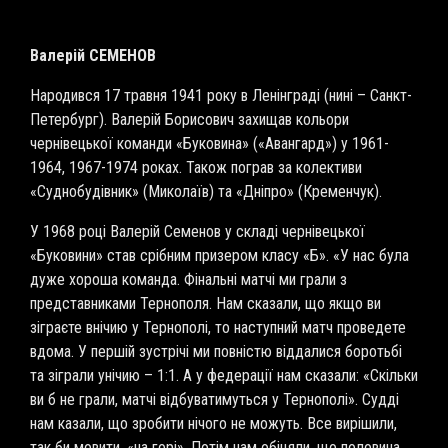
Валерій СЕМЕНОВ
Народився 17 травня 1941 року в Ленінграді (нині – Санкт-
Петербург). Валерій Борисович захищав кольори
чернівецької команди «Буковина» («Авангард») у 1961-
1964, 1967-1974 роках. Також пограв за колективи
«Суднобудівник» (Миколаїв) та «Дніпро» (Кременчук).
У 1968 році Валерій Семенов у складі чернівецької
«Буковини» став срібним призером класу «Б». «У нас була
дуже хороша команда. Фінальні матчі ми грали з
представниками Тернополя. Нам сказали, що якщо ви
зіграєте внічию у Тернополі, то наступний матч проведете
вдома. У першій зустрічі ми повністю віддалися боротьбі
та зіграли унічию – 1:1. А у федерації нам сказали: «Скільки
ви б не грали, матчі відбуватимуться у Тернополі». Судді
нам казали, що зробити нічого не можуть. Все вирішили,
так би мовити, «на горі». Потім нам обіцяли, що половина