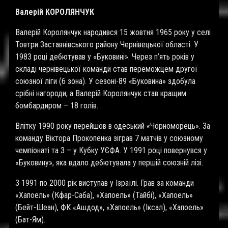
Валерій КОРОЛЯНЧУК
Валерій Королянчук народився 15 жовтня 1965 року у селі
Товтри Заставнівського району Чернівецької області. У
1983 році дебютував у «Буковині». Через п’ять років у
складі чернівецької команди став переможцем другої
союзної ліги (6 зона). У сезоні-89 «Буковина» здобула
срібні нагороди, а Валерій Королянчук став кращим
бомбардиром – 18 голів.
Влітку 1990 року перейшов в одеський «Чорноморець». За
команду Віктора Прокопенка зіграв 7 матчів у союзному
чемпіонаті та 3 – у Кубку УЄФА. У 1991 році повернувся у
«Буковину», яка вдало дебютувала у першій союзній лізі.
З 1991 по 2000 рік виступав у Ізраїлі. Грав за команди
«Хапоель» (Кфар-Саба), «Хапоель» (Тайбі), «Хапоель»
(Бейт-Шеан), ФК «Ашдод», «Хапоель» (Іксал), «Хапоель»
(Бат-Ям).