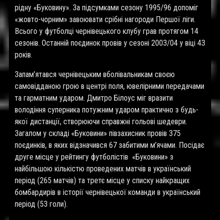
рідну «Буковину». За підсумками сезону 1995/96 допоміг
«жовто-чорним» завоювати срібні нагороди Першої ліги.
Всього у футболці чернівецького клубу грав протягом 14
сезонів. Останній поєдинок провів у сезоні 2003/04 у віці 43
років.
Запам’ятався чернівецьким вболівальникам своєю
самовідданою грою в центрі поля, ювелірними передачами
та гарматним ударом. Дмитро Білоус міг вразити
володіння суперника потужним ударом практично з будь-
якої дистанції, створюючи справжні гольові шедеври.
Загалом у складі «Буковини» півзахисник провів 375
поєдинків, в яких відзначився 67 забитими м’ячами. Посідає
друге місце у рейтингу футболістів «Буковини» з
найбільшою кількістю проведених матчів в український
період (265 матчів) та третє місце у списку найкращих
бомбардирів в історії чернівецької команди в український
період (53 голи).