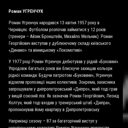
Роман УГРЕНЧУК
Роман Угренчук народився 13 квітня 1957 року в
Чернівцях. Футболом розпочав займатися у 12 років
(тренери – Айзик Бронштейн, Михайло Мельник). Роман
Георгійович виступав у дублюючому складі київського
«Динамо» та вінницькому «Локомотиві».
У 1977 році Роман Угренчук дебютував у рідній «Буковині».
Упродовж багатьох років він блискуче захищав кольори
рідної команди. Будучи патріотом «Буковини», Угренчук
відхиляв пропозиції інших колективів. Зокрема, захисника
запрошували у дніпропетровський «Дніпро», який тоді грав
у вищій союзній лізі. Як зазначав Роман Георгійович, Леонід
Колтун, який тоді входив у тренерський штаб «Дніпра»,
пропононував йому квартиру в Дніпропетровську.
Наприкінці сезону – 87 за багаторічний виступ у
чернівецькому колективі Роману Угренчуку присвоїли