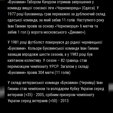
«Буковини» Габором Качуром отримав запрошення у
команду вищої союзної ліги «Чорноморець» (Одеса). У
1977 році буковинець грав переважно за дублюючий склад
одеської команди, за який забив 11 голів. Наступного року
Іван Гакман провів за основу «Чорноморця» 6 матчів та
забив 1 гол (у ворота московського «Динамо»).
У 1981 році футболіст повернувся до рідної чернівецької
«Буковини». Кольори буковинської команди Іван Гакман
захищав впродовж шести сезонів, а у 1983 році був
капітаном колективу. У сезоні – 82 гравець став
переможцем чемпіонату УРСР. Загалом у складі
«Буковини» провів 304 матчі (11 голів).
У складі ветеранської команди «Буковина» (Чернівці) Іван
Гакман став чемпіоном та володарем Кубку України серед
ветеранів (+35) - 2005, срібним призером чемпіонату
України серед ветеранів (+50) - 2013.