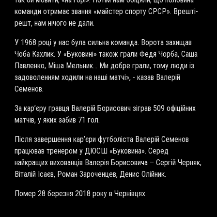
команди отримає звання «майстер спорту СРСР». Врешті-
решт, нам нічого не дали.
У 1968 році у нас була сильна команда. Ворота захищав
Чоба Кахлик. У «Буковині» також грали Федя Чорба, Саша
Павленко, Міша Мельник… Ми добре грали, тому люди із
задоволенням ходили на наші матчі», - казав Валерій
Семенов.
За кар’єру гравця Валерій Борисович зіграв 509 офіційних
матчів, у яких забив 71 гол.
Після завершення кар’єри футболіста Валерій Семенов
працював тренером у ДЮСШ «Буковина». Серед
найкращих вихованців Валерія Борисовича – Сергій Черняк,
Віталій Ісаєв, Роман Зароченцев, Денис Олійник.
Помер 28 березня 2018 року в Чернівцях.