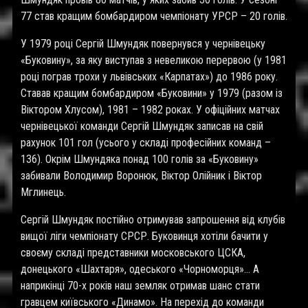
77 став кращим бомбардиром чемпіонату УРСР – 20 голів.
У 1979 році Сергій Шмундяк повернувся у чернівецьку
«Буковину», за яку виступав з невеликою перервою (у 1981
році пограв трохи у львівських «Карпатах») до 1986 року.
Ставав кращим бомбардиром «Буковини» у 1979 (разом із
Віктором Хлусом), 1981 – 1982 роках. У офіційних матчах
чернівецької команди Сергій Шмундяк записав на свій
рахунок 101 гол (усього у складі професійних команд –
136). Окрім Шмундяка понад 100 голів за «Буковину»
забивали Володимир Воронюк, Віктор Олійник і Віктор
Мглинець.
Сергій Шмундяк постійно отримував запрошення від клубів
вищої ліги чемпіонату СРСР. Буковинця хотіли бачити у
своєму складі представники московського ЦСКА,
донецького «Шахтаря», одеського «Чорноморця»… А
наприкінці 70-х років наш земляк отримав шанс стати
гравцем київського «Динамо». На перехід до команди