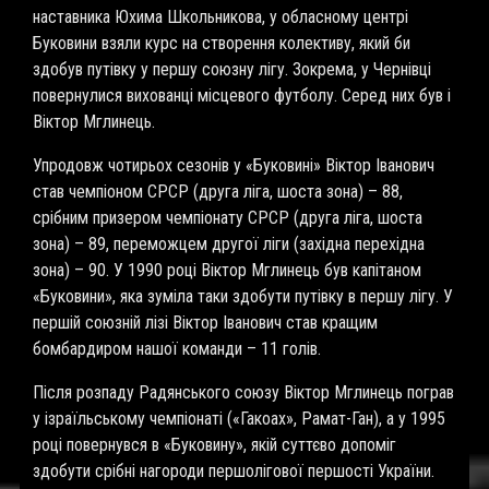
наставника Юхима Школьникова, у обласному центрі
Буковини взяли курс на створення колективу, який би
здобув путівку у першу союзну лігу. Зокрема, у Чернівці
повернулися вихованці місцевого футболу. Серед них був і
Віктор Мглинець.
Упродовж чотирьох сезонів у «Буковині» Віктор Іванович
став чемпіоном СРСР (друга ліга, шоста зона) – 88,
срібним призером чемпіонату СРСР (друга ліга, шоста
зона) – 89, переможцем другої ліги (західна перехідна
зона) – 90. У 1990 році Віктор Мглинець був капітаном
«Буковини», яка зуміла таки здобути путівку в першу лігу. У
першій союзній лізі Віктор Іванович став кращим
бомбардиром нашої команди – 11 голів.
Після розпаду Радянського союзу Віктор Мглинець пограв
у ізраїльському чемпіонаті («Гакоах», Рамат-Ган), а у 1995
році повернувся в «Буковину», якій суттєво допоміг
здобути срібні нагороди першолігової першості України.