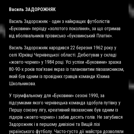
Василь ЗАДОРОЖНЯК
Василь Задорожняк - один з найкращих футболістів
«Буковини» періоду «золотого покоління», за що отримав
від вболівальників прізвисько «буковинський Платіні».
Василь Задорожняк народився 22 березня 1962 року у
селі Юрківці Чернівецької області. Дебютував у складі
«жовто-чорних» у 1984 році. Усі успіхи «Буковини» зразка
80-90-х років пов’язані якраз із талановитим півзахисником,
який був одним із провідних гравців команди Юхима
Школьникова.
У тріумфальному для «Буковини» сезоні 1990, за
підсумками якого чернівецька команда здобула путівку у
Першу союзну лігу, креативний півзахисник був одним із
лідерів «жовто-чорних» і забив десять голів. Не загубився
Задорожняк і в першому дивізіоні та Вищій лізі
українського футболу. Часто-густо дії майстра дозволяли