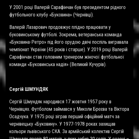
У 2001 році Валерій Сарафінчан був президентом рідного
футбольного клубу «Буковина» (Чернівці).
Валерій Лазарович продовжує плідно працювати у
буковинському футболі. Зокрема, ветеранська команда
«Буковина-Ретро» під його орудою двічі поспіль вигравала
чемпіонат України (45 років і старше). У 2019 році Валерій
Сарафінчан став головним тренером жіночої футбольної
команди «Буковинська надія» (Великий Кучурів).
Сергій ШМУНДЯК
Сергій Шмундяк народився 17 жовтня 1957 року в
Чернівцях. Футболом займався у Миколи Брєєва та Віктора
Осадчука. У 1975 році зіграв перший офіційний матч за
чернівецьку «Буковину». У 1977-1978 роках захищав
кольори львівського СКА. За армійський колектив Сергій
Шмундяк провів 80 матчів, у яких забив 30 голів. У сезоні –