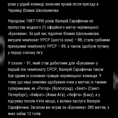
роки у рідній команді захисник провів після приїзду в
Чернівці Юхима Школьникова.
Упродовж 1987-1990 років Валерій Сарафінчан не
пропустив жодного (!) офіційного матчу чернівецької
«Буковини». За цей час підопічні Юхима Школьникова
виграли чемпіонат УРСР (шоста зона) – 88, стали срібними
призерами чемпіонату УРСР – 89, а також здобули путівку
у першу союзну лігу.
У сезоні – 91, який став дебютним для «Буковини» у
першій лізі чемпіонату СРСР, Валерій Сарафінчан також
був одним із основних гравців чернівецької команди. У
тому що наші земляки здобували очки у матчах із такими
суперниками, як «Ротор» (Волгоград), «Зеніт» (Санкт-
Петербург), «Кайрат» (Алма-Ата), «Нефтчі» (Баку), а у
підсумку посіли п’яте місце, є велика заслуга Валерія
Сарафінчана. Загалом він зіграв за «Буковину» 380 матчів, у
яких забив 12 голів.