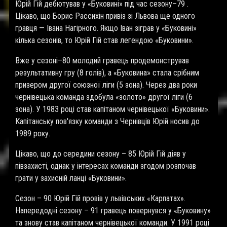
Юрій Гій дебютував у «Буковині» під час сезону–79 .
Цікаво, що Борис Рассихін привіз зі Львова ще одного
гравця — Івана Нагірного. Якщо Іван зіграв у «Буковині»
кілька сезонів, то Юрій Гій став легендою «Буковини».
Вже у сезоні–80 молодий гравець продемонстрував
результативну гру (8 голів), а «Буковина» стала срібним
призером другої союзної ліги (5 зона). Через два роки
чернівецька команда здобула «золото» другої ліги (6
зона). У 1983 році став капітаном чернівецької «Буковини».
Капітанську пов'язку команди з Чернівців Юрій носив до
1989 року.
Цікаво, що до середини сезону – 85 Юрій Гій діяв у
півзахисті, однак у інтересах команди згодом розпочав
грати у захисній ланці «Буковини».
Сезон – 90 Юрій Гій провів у львівських «Карпатах».
Напередодні сезону – 91 гравець повернувся у «Буковину»
та знову став капітаном чернівецької команди. У 1991 році