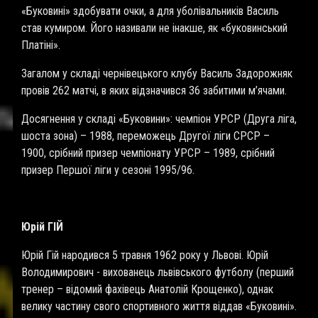
«Буковині» здобувати очки, а для уболівальників Василь
став кумиром. Його називали не інакше, як «буковинський
Платіні».
Загалом у складі чернівецького клубу Василь Задорожняк
провів 262 матчі, в яких відзначився 36 забитими м’ячами.
Досягнення у складі «Буковини»: чемпіон УРСР (Друга ліга,
шоста зона) – 1988, переможець Другої ліги СРСР –
1900, срібний призер чемпіонату УРСР – 1989, срібний
призер Першої ліги у сезоні 1995/96.
Юрій ГІЙ
Юрій Гій народився 5 травня 1962 року у Львові. Юрій
Володимирович - вихованець львівського футболу (перший
тренер – відомий фахівець Анатолій Крощенко), однак
велику частину свого спортивного життя віддав «Буковині».