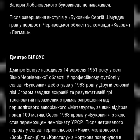
Валерія Лобановського буковинець не наважився.
Після завершення виступів у «Буковині» Сергій Шмундяк
грав у першості Чернівецької області за команди «Кварц» і
«Легмаш».
Дмитро БІЛОУС
Дмитро Білоус народився 14 вересня 1961 року у селі
Вікно Чернівецької області. У професійному футболі у
складі «Буковини» дебютував у 1983 році у Другій союзній
лізі. Згодом завдяки яскравій та результативній грі
талановитий півзахисник отримав запрошення від
першолігового запорізького «Металурга», за який відіграв
понад 100 матчів. Сезон 1988 провів у «Буковині», з якою
став переможцем чемпіонату УРСР. Після нетривалого
періоду у складі тернопільської «Ниви», молдовської
«Зорі» (Бєльці) та «Кристалу» з Чорткова повернувся в