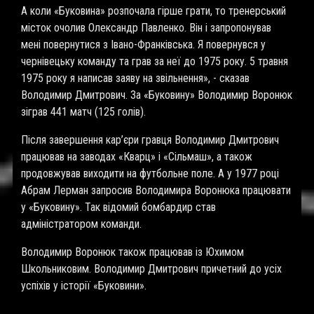
А коли «Буковина» розпочала гірше грати, то тренерський
місток очолив Олександр Павленко. Він і запропонував
мені повернутися з Івано-Франківська. Я повернувся у
чернівецьку команду та грав за неї до 1975 року. 5 травня
1975 року я написав заяву на звільнення», - сказав
Володимир Дмитрович. За «Буковину» Володимир Воронюк
зіграв 441 матч (125 голів).
Після завершення кар’єри гравця Володимир Дмитрович
працював на заводах «Кварц» і «Сільмаш», а також
продовжував виходити на футбольне поле. А у 1977 році
Абрам Лерман запросив Володимира Воронюка працювати
у «Буковину». Так відомий бомбардир став
адміністратором команди.
Володимир Воронюк також працював із Юхимом
Школьниковим. Володимир Дмитрович причетний до усіх
успіхів у історії «Буковини».