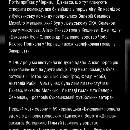
Потім приїхав у Чернівці. Дізнався, що тут планують
створити команду, яка би вийшла у першу лігу. Як наслідок
у буковинську команду повернулися Валерій Семенов,
Михайло Мельник, який був у львівському СКА. Семенов
грав у Миколаєві. А Іван Пинзар грав у Кишиневі. Вже тоді у
«Буковині» були Олександр Павленко, воротар Чоба
Кахлик. Приїхали у Чернівці також кваліфіковані гравці із
Закарпаття.
У 1967 році ми виступили не дуже вдало. А вже через рік
«Буковина» посіла друге місце. Тоді у нас команда була
потужна – Петро Кобичик, Леон Грос, Федір Чорба,
Анатолій Рабич. А яка у нас була лінія півзахисту! Іван
Пинзар, Михайло Мельник… У нападі грали я та Валерій
Семенов», - розповів буковинський футбольний ветеран.
Перший матч сезону – 69 чернівецька «Буковина» провела
вдома з дніпропетровським «Дніпром». Ворота «Дніпра»
захищав Володимир Пільгуй (замінив у воротах
московського «Динамо» легендарного Льва Яшина), а