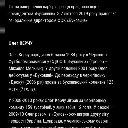
Після завершення кар’єри гравця працював віце-
президентом «Буковини». З 7 лютого 2019 року працював
генеральним директором ФСК «Буковина».
Олег КЕРЧУ
Олег Керчу народився 6 липня 1984 року в Чернівцях.
Футболом займався у СДЮСШ «Буковина» (тренер –
Михайло Мельник). У другій половині 2001 року Олег
дебютував у «Буковині». До переходу в чернігівську
«Десну» (2006 рік) провів за буковинський колектив 123
матчі (7 голів).
У 2008-2013 роках Олег Керчу зіграв за чернівецьку
команду 159 зустрічей, у яких забив 12 голів. У сезоні –
2009/10 Олег разом із «Буковиною» виграв другу лігу
першості України. Щоправда, у чемпіонському сезоні
через травму коліна футболіст зіграв лише 6 матчів.