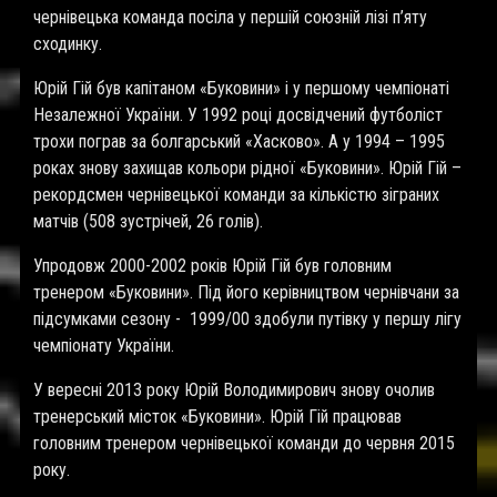
чернівецька команда посіла у першій союзній лізі п’яту
сходинку.
Юрій Гій був капітаном «Буковини» і у першому чемпіонаті
Незалежної України. У 1992 році досвідчений футболіст
трохи пограв за болгарський «Хасково». А у 1994 – 1995
роках знову захищав кольори рідної «Буковини». Юрій Гій –
рекордсмен чернівецької команди за кількістю зіграних
матчів (508 зустрічей, 26 голів).
Упродовж 2000-2002 років Юрій Гій був головним
тренером «Буковини». Під його керівництвом чернівчани за
підсумками сезону - 1999/00 здобули путівку у першу лігу
чемпіонату України.
У вересні 2013 року Юрій Володимирович знову очолив
тренерський місток «Буковини». Юрій Гій працював
головним тренером чернівецької команди до червня 2015
року.