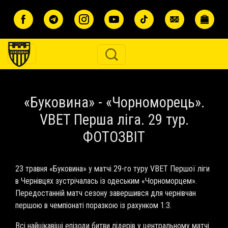
Перейти до основного вмісту
«Буковина» - «Чорноморець».
VBET Перша ліга. 29 тур.
ФОТОЗВІТ
23 травня «Буковина» у матчі 29-го туру VBET Першої ліги
в Чернівцях зустрічалась із одеським «Чорноморцем».
Передостанній матч сезону завершився для чернівчан
першою в чемпіонаті поразкою із рахунком 1:3.
Всі найцікавіші епізоди битви лідерів у центральному матчі