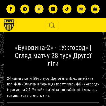
Перейти до основного вмісту
«Буковина-2» - «Ужгород» |
Огляд матчу 28 туру Другої
ліги
24 квітня у матчі 28-го туру Другої ліги «Буковина-2» на
полі ФОК «Олімпія» в Чернівцях поступилась ФК «Ужгород»
із рахунком 2:4. Усі забиті м'ячі та інші найцікавіші моменти
гри дивіться в огляді матчу.