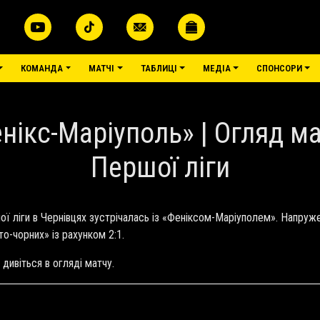
КОМАНДА
МАТЧІ
ТАБЛИЦІ
МЕДІА
СПОНСОРИ
нікс-Маріуполь» | Огляд м
Першої ліги
ої ліги в Чернівцях зустрічалась із «Феніксом-Маріуполем». Напруже
о-чорних» із рахунком 2:1.
и дивіться в огляді матчу.