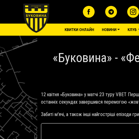
Перейти до основного вмісту
основне меню
КВИТКИ ОНЛАЙН
НОВИНИ
КЛУБ
«Буковина» - «Фе
12 квітня «Буковина» у матчі 23 туру VBET Перш
останніх секундах завершився перемогою «жовт
Забиті м'ячі, а також інші найгостріші епізоди гр