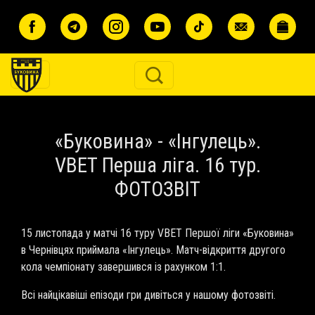
Перейти до основного вмісту
«Буковина» - «Інгулець».
VBET Перша ліга. 16 тур.
ФОТОЗВІТ
15 листопада у матчі 16 туру VBET Першої ліги «Буковина»
в Чернівцях приймала «Інгулець». Матч-відкриття другого
кола чемпіонату завершився із рахунком 1:1.
Всі найцікавіші епізоди гри дивіться у нашому фотозвіті.