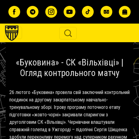
Перейти до основного вмісту
«Буковина» - СК «Вільхівці» |
Огляд контрольного матчу
26 лютого «Буковина» провела свій заключний контрольний
поєдинок на другому закарпатському навчально-
тренувальному зборі. Ігрову програму поточного етапу
підготовки «жовто-чорні» закривали спарингом з
друголіговим СК «Вільхівці». Чернівчани влаштували
справжній голепад в Ужгороді – підопічні Сергія Шищенка
здобули переконливу перемогу над суперником рахунком