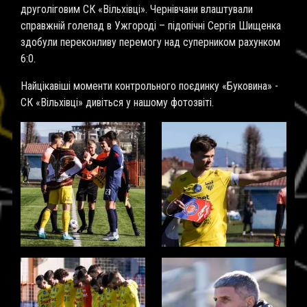
друголіговим СК «Вільхівці». Чернівчани влаштували
справжній голепад в Ужгороді – підопічні Сергія Шищенка
здобули переконливу перемогу над суперником рахунком
6:0.
Найцікавіші моменти контрольного поєдинку «Буковина» -
СК «Вільхівці» дивіться у нашому фотозвіті.