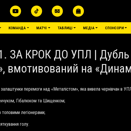
КОМАНДА
МАТЧІ
ТАБЛИЦІ
МЕДІА
СПОНСОРИ
1. ЗА КРОК ДО УПЛ | Дубл
», вмотивований на «Динам
 залаштунки перемоги над «Металістом», яка вивела чернівчан в УП
ітенчуком, Гібалюком та Шищенком;
із топовими легіонерами;
яткування голу.