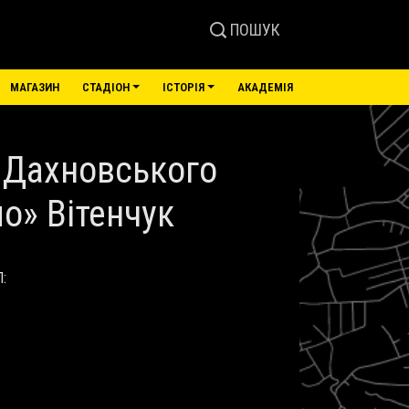
ПОШУК
МАГАЗИН
СТАДІОН
ІСТОРІЯ
АКАДЕМІЯ
ь Дахновського
о» Вітенчук
Л: