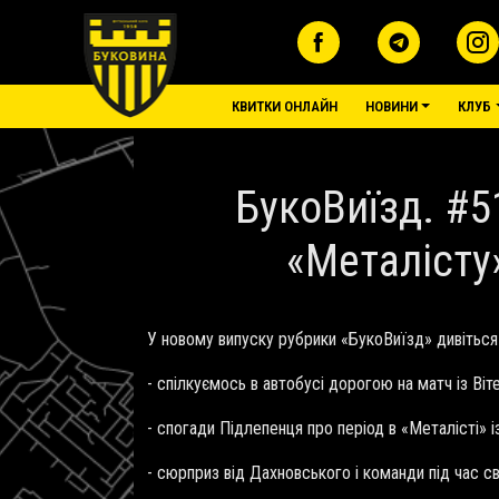
Перейти до основного вмісту
основне меню
КВИТКИ ОНЛАЙН
НОВИНИ
КЛУБ
БукоВиїзд. #5
«Металісту
У новому випуску рубрики «БукоВиїзд» дивіться
- спілкуємось в автобусі дорогою на матч із В
- спогади Підлепенця про період в «Металісті» 
- сюрприз від Дахновського і команди під час св