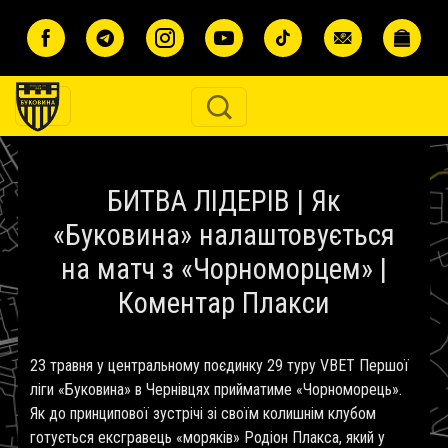
Перейти до основного вмісту
БИТВА ЛІДЕРІВ | Як
«Буковина» налаштовується
на матч з «Чорноморцем» |
Коментар Плакси
23 травня у центральному поєдинку 29 туру VBET Першої
ліги «Буковина» в Чернівцях прийматиме «Чорноморець».
Як до принципової зустрічі зі своїм колишнім клубом
готується ексгравець «моряків» Родіон Плакса, який у