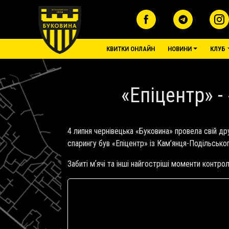
Перейти до основного вмісту
основне меню
КВИТКИ ОНЛАЙН
НОВИНИ
КЛУБ
«Епіцентр» -
4 липня чернівецька «Буковина» провела свій д
спарингу був «Епіцентр» із Кам’янця-Подільськ
Забиті мʼячі та інші найгостріші моменти контр