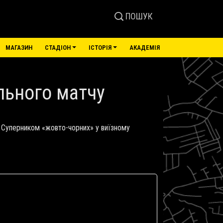
ПОШУК
МАГАЗИН
СТАДІОН
ІСТОРІЯ
АКАДЕМІЯ
ольного матчу
. Суперником «жовто-чорних» у виїзному