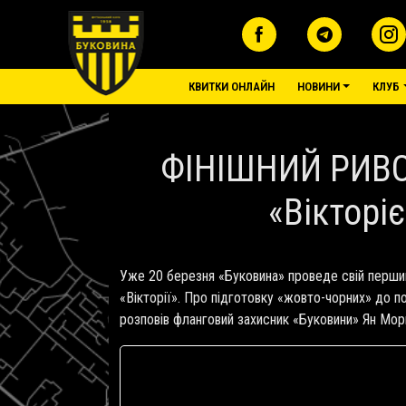
Перейти до основного вмісту
основне меню
КВИТКИ ОНЛАЙН
НОВИНИ
КЛУБ
ФІНІШНИЙ РИВОК 
«Вікторі
Уже 20 березня «Буковина» проведе свій перший 
«Вікторії». Про підготовку «жовто-чорних» до п
розповів фланговий захисник «Буковини» Ян Мор