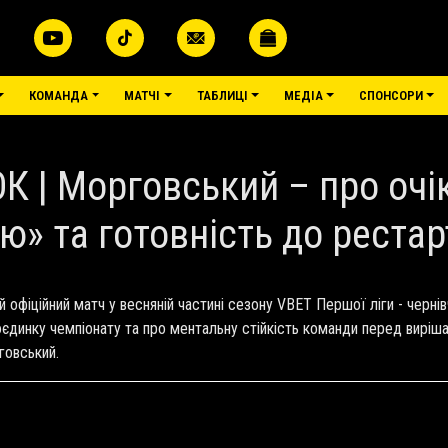
КОМАНДА
МАТЧІ
ТАБЛИЦІ
МЕДІА
СПОНСОРИ
| Морговський – про очік
єю» та готовність до рестар
офіційний матч у весняній частині сезону VBET Першої ліги - чернів
оєдинку чемпіонату та про ментальну стійкість команди перед виріш
говський.