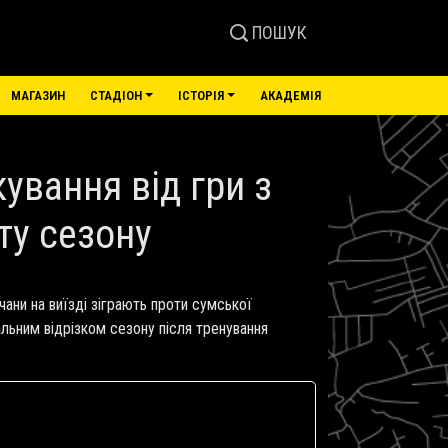
ПОШУК
МАГАЗИН
СТАДІОН
ІСТОРІЯ
АКАДЕМІЯ
ування від гри з
ту сезону
чани на виїзді зіграють проти сумської
альним відрізком сезону після тренування