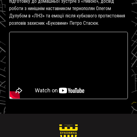
підготовку до домашньої зустрічі з «Нивою», досвід
роботи з нинішнім наставником тернополян Олегом
Дулубом в «ЛНЗ» та емоції після кубкового протистояння
розповів захисник «Буковини» Петро Стасюк.