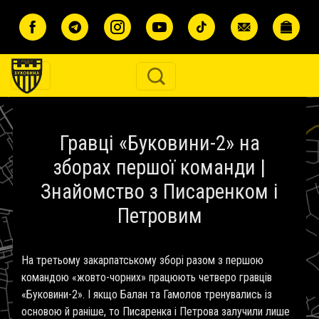
Перейти до основного вмісту
Гравці «Буковини-2» на
зборах першої команди |
Знайомство з Писаренком і
Петровим
На третьому закарпатському зборі разом з першою
командою «жовто-чорних» працюють четверо гравців
«Буковини-2». І якщо Балан та Гамолов тренувались із
основою й раніше, то Писаренка і Петрова залучили лише