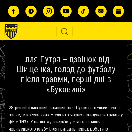
Перейти до основного вмісту
Ілля Путря – дзвінок від
Шищенка, голод до футболу
після травми, перші дні в
«Буковині»
28-річний фланговий захисник Ілля Путря наступний сезон
проведе в «Буковині» – «жовто-чорні» орендували гравця у
ФК «ЛНЗ». У першому інтерв'ю у статусі гравця
чернівецького клубу Ілля пригадав період роботи із