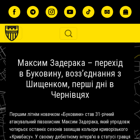
Перейти до основного вмісту
Максим Задерака – перехід
в Буковину, возз’єднання з
Шищенком, перші дні в
Чернівцях
Першим літнім новачком «Буковини» став 31-річний
атакувальний півзахисник Максим Задерака, який упродовж
чотирьох останніх сезонів захищав кольори криворізького
«Кривбасу». У своєму дебютному інтерв'ю в статусі гравця