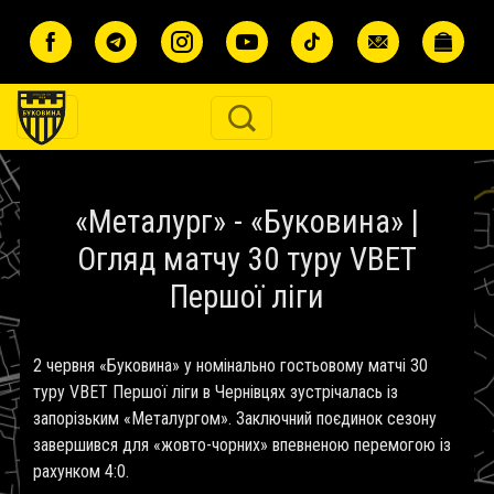
Перейти до основного вмісту
«Металург» - «Буковина» |
Огляд матчу 30 туру VBET
Першої ліги
2 червня «Буковина» у номінально гостьовому матчі 30
туру VBET Першої ліги в Чернівцях зустрічалась із
запорізьким «Металургом». Заключний поєдинок сезону
завершився для «жовто-чорних» впевненою перемогою із
рахунком 4:0.