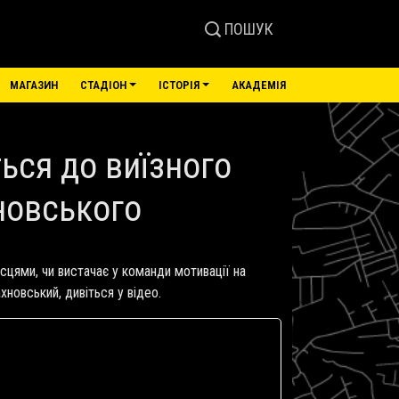
ПОШУК
МАГАЗИН
СТАДІОН
ІСТОРІЯ
АКАДЕМІЯ
ься до виїзного
новського
сцями, чи вистачає у команди мотивації на
новський, дивіться у відео.