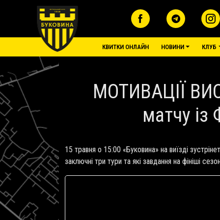
Перейти до основного вмісту
основне меню
КВИТКИ ОНЛАЙН
НОВИНИ
КЛУБ
МОТИВАЦІЇ ВИСТ
матчу із
15 травня о 15:00 «Буковина» на виїзді зустрін
заключні три тури та які завдання на фініші се