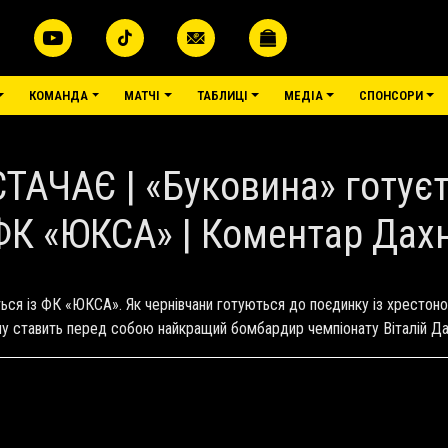
КОМАНДА
МАТЧІ
ТАБЛИЦІ
МЕДІА
СПОНСОРИ
АЧАЄ | «Буковина» готуєт
 ФК «ЮКСА» | Коментар Дах
еться із ФК «ЮКСА». Як чернівчани готуються до поєдинку із хрестоно
зону ставить перед собою найкращий бомбардир чемпіонату Віталій Дах