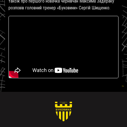
також про першого новачка чернівчан Максима Задераку
розповів головний тренер «Буковини» Сергій Шищенко.