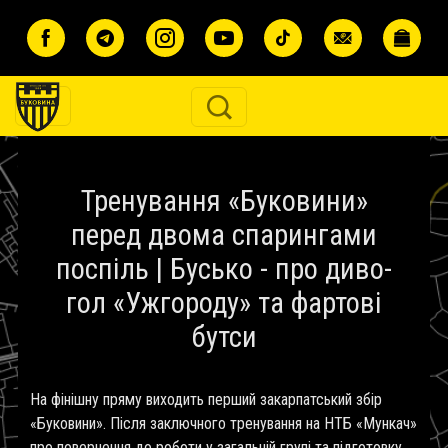
Перейти до основного вмісту
Тренування «Буковини»
перед двома спарингами
поспіль | Бусько - про диво-
гол «Ужгороду» та фартові
бутси
На фінішну пряму виходить перший закарпатський збір
«Буковини». Після заключного тренування на НТБ «Мункач»
про повернення до роботи у загальній групі та підготовку