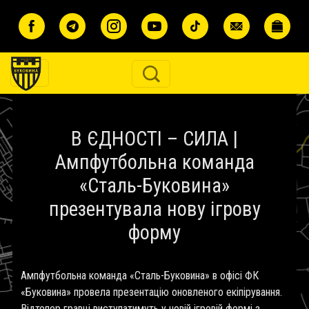
Перейти до основного вмісту
В ЄДНОСТІ – СИЛА |
Ампфутбольна команда
«Сталь-Буковина»
презентувала нову ігрову
форму
Ампфутбольна команда «Сталь-Буковина» в офісі ФК
«Буковина» провела презентацію оновленого екіпірування.
Відтепер гравці виступатимуть у новій ігровій формі з