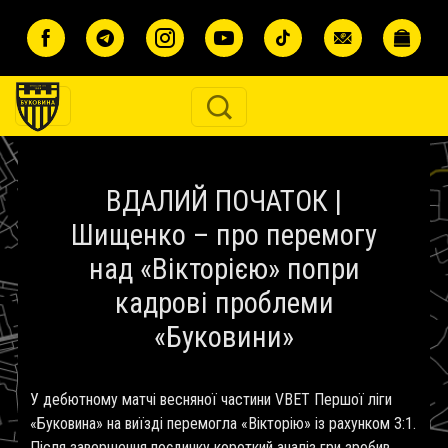
Перейти до основного вмісту
ВДАЛИЙ ПОЧАТОК |
Шищенко – про перемогу
над «Вікторією» попри
кадрові проблеми
«Буковини»
У дебютному матчі весняної частини VBET Першої ліги
«Буковина» на виїзді перемогла «Вікторію» із рахунком 3:1.
Після завершення поєдинку короткий аналіз гри зробив