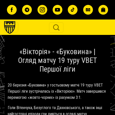
Перейти до основного вмісту
«Вікторія» - «Буковина» |
Огляд матчу 19 туру VBET
Першої ліги
20 березня «Буковина» у гостьовому матчі 19 туру VBET
Першої ліги зустрічалась із «Вікторією». Матч завершився
перемогою «жовто-чорних» із рахунком 3:1.
Голи Вітенчука, Безуглого та Дахновського, а також інші
найгостріші епізоди гри дивіться в огляді матчу.