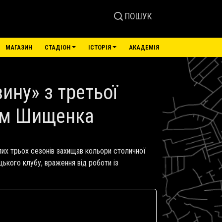
ПОШУК
МАГАЗИН
СТАДІОН
ІСТОРІЯ
АКАДЕМІЯ
ину» з третьої
бом Шищенка
лих трьох сезонів захищав кольори столичної
цького клубу, враження від роботи із