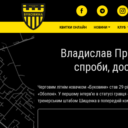
Перейти до основного вмісту
основне меню
КВИТКИ ОНЛАЙН
НОВИНИ
КЛУБ
Владислав При
спроби, до
Черговим літнім новачком «Буковини» став 29-р
«Оболоні». У першому інтерв'ю в статусі гравця
тренерським штабом Шищенка в попередній кома