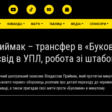
КОМАНДА
МАТЧІ
ТАБЛИЦІ
МЕДІА
СПОНСОРИ
ймак – трансфер в «Буков
свід в УПЛ, робота зі шта
ічний центральний захисник Владислав Приймак, який протягом мину
 «жовто-чорних» оборонець розповів про деталі переходу до черніве
нді, а також пригадав свої матчі проти «Буковини» в минулому.