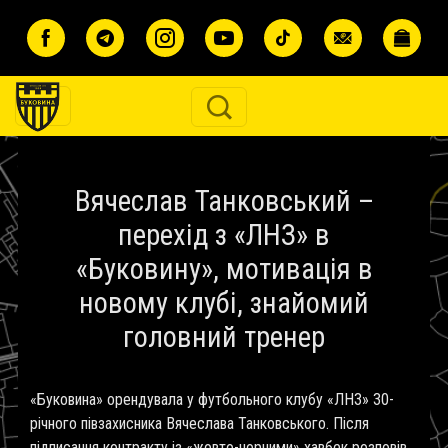
Перейти до основного вмісту
Вячеслав Танковський –
перехід з «ЛНЗ» в
«Буковину», мотивація в
новому клубі, знайомий
головний тренер
«Буковина» орендувала у футбольного клубу «ЛНЗ» 30-
річного півзахисника Вячеслава Танковського. Після
підписання контракту із «жовто-чорними» хавбек розповів