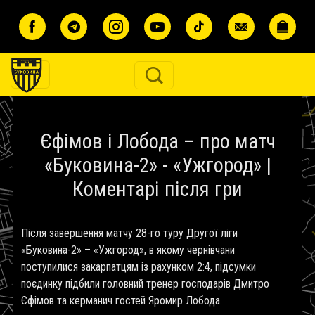
Перейти до основного вмісту
Єфімов і Лобода – про матч
«Буковина-2» - «Ужгород» |
Коментарі після гри
Після завершення матчу 28-го туру Другої ліги
«Буковина-2» – «Ужгород», в якому чернівчани
поступилися закарпатцям із рахунком 2:4, підсумки
поєдинку підбили головний тренер господарів Дмитро
Єфімов та керманич гостей Яромир Лобода.