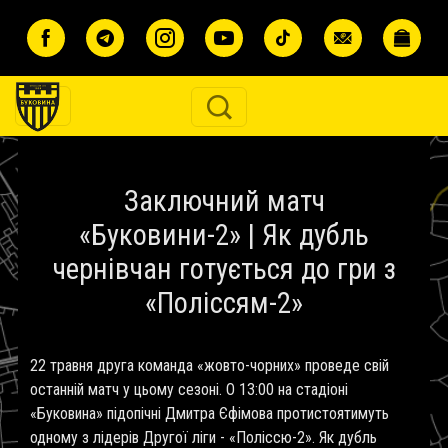
Перейти до основного вмісту
Заключний матч
«Буковини-2» | Як дубль
чернівчан готується до гри з
«Поліссям-2»
22 травня друга команда «жовто-чорних» проведе свій
останній матч у цьому сезоні. О 13:00 на стадіоні
«Буковина» підопічні Дмитра Єфімова протистоятимуть
одному з лідерів Другої ліги - «Поліссю-2». Як дубль