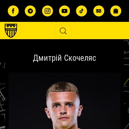
Перейти до основного вмісту
Дмитрій Скочеляс