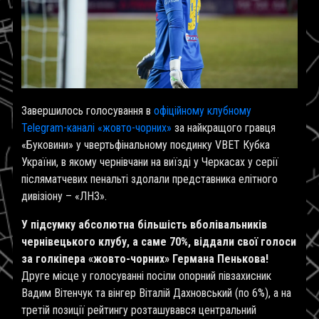
Завершилось голосування в
офіційному клубному
Telegram-каналі «жовто-чорних»
за найкращого гравця
«Буковини» у чвертьфінальному поєдинку VBET Кубка
України, в якому чернівчани на виїзді у Черкасах у серії
післяматчевих пенальті здолали представника елітного
дивізіону – «ЛНЗ».
У підсумку абсолютна більшість вболівальників
чернівецького клубу, а саме 70%, віддали свої голоси
за голкіпера «жовто-чорних» Германа Пенькова!
Друге місце у голосуванні посіли опорний півзахисник
Вадим Вітенчук та вінгер Віталій Дахновський (по 6%), а на
третій позиції рейтингу розташувався центральний