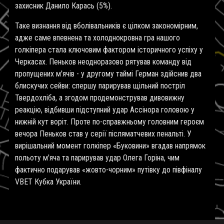
захисник Данило Карась (5%).
Таке визнання від вболівальників є цілком закономірним,
адже саме впевнена та холоднокровна гра нашого
голкіпера стала ключовим фактором історичного успіху у
Черкасах. Пеньков неодноразово рятував команду від
пропущених м'ячів - у другому таймі Герман здійснив два
блискучих сейви: спершу парирував щільний постріл
Твердохліба, а згодом продемонстрував дивовижну
реакцію, відбивши підступний удар Ассінора головою у
нижній кут воріт. Проте по-справжньому головним героєм
вечора Пеньков став у серії післяматчевих пенальті. У
вирішальний момент голкіпер «Буковини» вгадав напрямок
польоту м'яча та парирував удар Олега Горіна, чим
фактично подарував «жовто-чорним» путівку до півфіналу
VBET Кубка України.