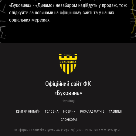
«Буковина» - «Динамо» незабаром надійдуть у продаж, тож
слідкуйте за новинами на офіційному сайті та у наших
соціальних мережах.
Офіційний сайт ФК
«Буковина»
Чернівці
FOOTER MENU
КВИТКИ ОНЛАЙН
ГОЛОВНА
НОВИНИ
РОЗКЛАД МАТЧІВ
ТАБЛИЦЯ
СПОНСОРИ
© Офіційний сайт ФК «Буковина» (Чернівці), 2020 - 2026. Всі права захищені.