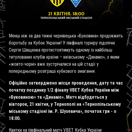
Менш ніж за два тижні чернівецька «Буковина» продовжить
боротьбу за Кубок України! У півфіналі турніру підопічні
Сергія Шищенка протистоятимуть одному із найбільш
титулованих клубів країни – київському «Динамо», з яким
«жовто-чорні» вже зустрічалися на цій стадії у
попередньому розіграші кубкового змагання.
Офіційно затверджено місце проведення, дату та час
початку поєдинку 1/2 фіналу
VBET
Кубка України між
«Буковиною» та «Динамо». Матч відбудеться у
вівторок, 21 квітня, у Тернополі на «Тернопільському
міському стадіоні ім. Р. Шухевича», початок гри - о
18:00.
Квитки на півфінальний матч
VBET
Кубка України