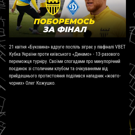
21 квітня «Буковина» вдруге поспіль зіграє у півфіналі VBET
Кубка України проти київського «Динамо» - 13-разового
переможця турніру. Своїми спогадами про минулорічний
поєдинок зі столичним клубом та очікуваннями від
прийдешнього протистояння поділився нападник «жовто-
чорних» Олег Кожушко.