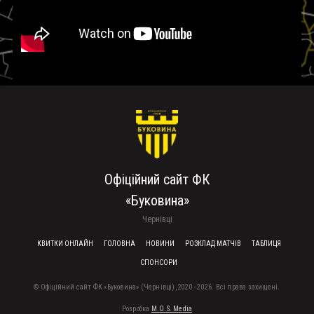
Офіційний сайт ФК
«Буковина»
Чернівці
FOOTER MENU
КВИТКИ ОНЛАЙН
ГОЛОВНА
НОВИНИ
РОЗКЛАД МАТЧІВ
ТАБЛИЦЯ
СПОНСОРИ
© Офіційний сайт ФК «Буковина» (Чернівці), 2020 - 2026. Всі права захищені.
Розробка
M.O.S. Media