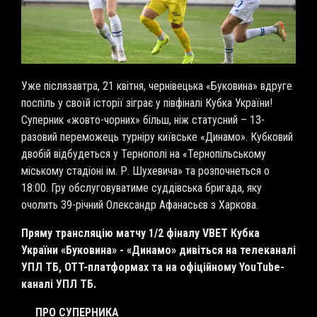
Уже післязавтра, 21 квітня, чернівецька «Буковина» вдруге
поспіль у своїй історії зіграє у півфіналі Кубка України!
Суперник «жовто-чорних» більш, ніж статусний – 13-
разовий переможець турніру київське «Динамо». Кубковий
двобій відбудеться у Тернополі на «Тернопільському
міському стадіоні ім. Р. Шухевича» та розпочнеться о
18:00. Гру обслуговуватиме суддівська бригада, яку
очолить 39-річний Олександр Афанасьєв з Харкова.
Пряму трансляцію матчу 1/2 фіналу
VBET
Кубка
України «Буковина» - «Динамо» дивіться на телеканалі
УПЛ ТБ, OTT-платформах та на офіційному YouTube-
каналі УПЛ ТБ.
ПРО СУПЕРНИКА