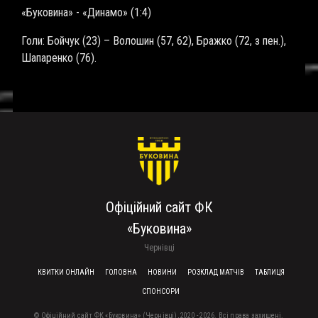
«Буковина» - «Динамо» (1:4)
Голи: Бойчук (23) – Волошин (57, 62), Бражко (72, з пен.),
Шапаренко (76).
Офіційний сайт ФК
«Буковина»
Чернівці
FOOTER MENU
КВИТКИ ОНЛАЙН
ГОЛОВНА
НОВИНИ
РОЗКЛАД МАТЧІВ
ТАБЛИЦЯ
СПОНСОРИ
© Офіційний сайт ФК «Буковина» (Чернівці), 2020 - 2026. Всі права захищені.