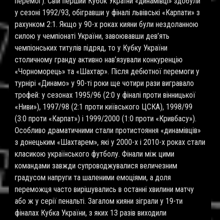
перемог). Свій перший Кубок України «динамівці» здобули
у сезоні 1992/93, обігравши у фіналі львівські «Карпати» з
рахунком 2:1. Якщо у 90-х роках кияни були нездоланною
силою у чемпіонаті України, завоювавши дев’ять
чемпіонських титулів підряд, то у Кубку України
столичному гранду активно нав’язували конкуренцію
«Чорноморець» та «Шахтар». Після дебютної перемоги у
турнірі «Динамо» у 90-ті роки ще чотири рази вигравало
трофей: у сезонах 1995/96 (2:0 у фіналі проти вінницької
«Ниви»), 1997/98 (2:1 проти київського ЦСКА), 1998/99
(3:0 проти «Карпат») і 1999/2000 (1:0 проти «Кривбасу»).
Особливо драматичними стали протистояння «динамівців»
з донецьким «Шахтарем», які у 2000-х і 2010-х роках стали
класикою українського футболу. Фінали між цими
командами завжди супроводжувалися величезним
градусом напруги та шаленими емоціями, а доля
переможця часто вирішувались в останні хвилини матчу
або ж у серії пенальті. Загалом кияни зіграли у 19-ти
фіналах Кубка України, з яких 13 разів виходили