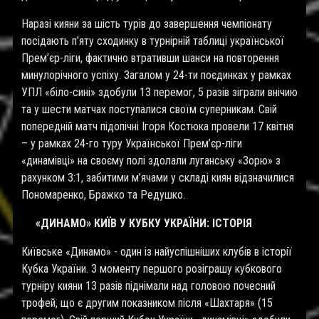
Наразі кияни за шість турів до завершення чемпіонату
посідають п
’
яту сходинку в турнірній таблиці української
Прем’єр-ліги, фактично втративши шанси на повторення
минулорічного успіху. Загалом у 24-ти поєдинках у рамках
УПЛ «біло-сині» здобули 13 перемог, 5 разів зіграли внічию
та у шести матчах поступалися своїм суперникам. Свій
попередній матч підопічні Ігоря Костюка провели 17 квітня
– у рамках 24-го туру Української Прем
’
єр-ліги
«динамівці» на своєму полі здолали луганську «Зорю» з
рахунком 3:1, забитими м
’
ячами у складі киян відзначилися
Пономаренко, Бражко та Редушко.
«ДИНАМО» КИЇВ У КУБКУ УКРАЇНИ: ІСТОРІЯ
Київське «Динамо» - один із найуспішніших клубів в історії
Кубка України. З моменту першого розіграшу кубкового
турніру кияни 13 разів піднімали над головою почесний
трофей, що є другим показником після «Шахтаря» (15