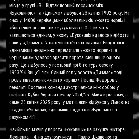
місце у групі «В». Відтак перший поєдинок між
«Буковиною» та «Динамо» відбувся 23 квітня 1992 року. На
очах у 14000 чернівецьких вболівальників «жовто-чорні» і
«біло-сині» розписали «суху» нічию 0:0. Цей матч
залишається єдиним, у якому «Буковині» вдалося відібрати
очки у «Динамо». У наступних п’яти поєдинках Вищої ліги
«динамівці» неодмінно перемагали «жовто-чорних», а
чернівчанам вдалося вразити ворота киян лише одного
разу. Це відбулось у гостьовій грі 8-го туру сезону
1993/94 Вищої ліги. Єдиний гол у ворота «Динамо» тоді
провів півзахисник «жовто-чорних» Леонід Федоров з
пенальті. Востаннє команди зустрічалися між собою у
півфіналі Кубка України сезону 2024/25. Майже рік тому, а
саме 23 квітня 2025 року, у матчі, який відбувся у Львові на
стадіоні «Україна», «динамівці» здолали «Буковину» з
рахунком 4:1.
Найбільше м’ячів у ворота «Буковини» на рахунку Віктора
Леоненка – 4, на другому місці – Павло Шкапенко та