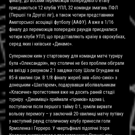
фіналу, до восьми переможців попереднього етапу
приєднаються 12 клубів УПЛ, 32 команди змагань ПФЛ
(Першої та Другої ліг), а також чотири представники
Аматорської асоціації футболу (ААФУ). А вже в 1/16
фіналу до переможців попередніх раундів приєдналися
чотири клуби УПЛ, що представляють країну в єврокубках,
серед яких і київське «Динамо».
Суперником киян у стартовому для команди матчі турніру
була «Олександрія», яку столичні не без проблем обіграли
на виїзді з рахунком 2:1 завдяки голу Шоли Огундани на
85-й хвилині гри. В 1/8 фіналу жереб звів «біло-синіх» з
донецьким «Шахтарем», подарувавши вболівальникам
«Класичне» протистояння вже на досить ранній стадії
турніру. «Динамівці» приймали «гірників» вдома і,
поступаючи після першого тайму 0:1, зуміли вирвати
вольову перемогу – у заключній 20-хвилинці матчу путівку
у наступний раунд столичному клубу принесли голи
Ярмоленка і Герреро. У чвертьфіналі підопічні Ігоря