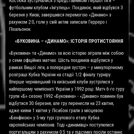
Костюка зустрічалися з представником Першої ліги –
футбольним клубом «Інгулець». Поєдинок, який відбувся 3
березня у Києві, завершився перемогою «Динамо» з
рахунком 2:0, голи у свій актив записали Герреро і
Піхальонок.
«БУКОВИНА – «ДИНАМО»: ІСТОРІЯ ПРОТИСТОЯННЯ
«Буковина» та «Динамо» за всю історію зіграли між собою
у семи офіційних матчах. Шість поєдинків відбулися у
рамках Вищої ліги, а попередня зустріч – у минулорічному
розіграші Кубка України на стадії 1/2 фіналу турніру.
Вперше чернівецький та київський клуби зустрілися у
найпершому чемпіонаті України у 1992 році. Матч 6-го туру
групи «Б» сезону 1992 «Буковина» - «Динамо» повинен був
відбутися 30 березня, але гру перенесли на 23 квітня,
адже кияни 1 квітня у Лісабоні грали з місцевою
«Бенфікою» у 5-му турі групового етапу Кубка
європейських чемпіонів. Тоді «динамівці» поступилися
португальцям з рахунком 0:5 та у підсумку посіли останнє