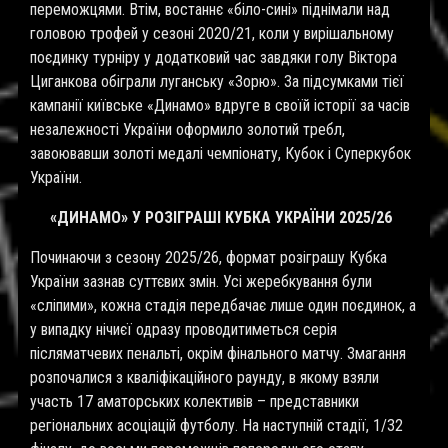
переможцями. Втім, востаннє «біло-сині» піднімали над
головою трофей у сезоні 2020/21, коли у вирішальному
поєдинку турніру у додатковий час завдяки голу Віктора
Циганкова обіграли луганську «Зорю». За підсумками тієї
кампанії київське «Динамо» вдруге в своїй історії за часів
незалежності України оформило золотий требл,
завоювавши золоті медалі чемпіонату, Кубок і Суперкубок
України.
«ДИНАМО» У РОЗІГРАШІ КУБКА УКРАЇНИ 2025/26
Починаючи з сезону 2025/26, формат розіграшу Кубка
України зазнав суттєвих змін. Усі жеребкування були
«сліпими», кожна стадія передбачає лише один поєдинок, а
у випадку нічиєї одразу проводитиметься серія
післяматчевих пенальті, окрім фінального матчу. Змагання
розпочалися з кваліфікаційного раунду, в якому взяли
участь 17 аматорських колективів – представники
регіональних асоціацій футболу. На наступній стадії, 1/32