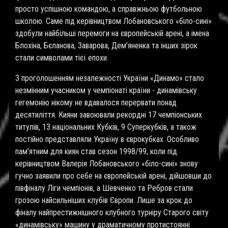
просто успішною командою, а справжньою футбольною
школою. Саме під керівництвом Лобановського «біло-сині»
здобули найбільші перемоги на європейській арені, а імена
Блохіна, Бєланова, Заварова, Дем'яненка та інших зірок
стали символами тієї епохи.
З проголошенням незалежності України «Динамо» стало
незмінним учасником у чемпіонаті країни - динамівську
гегемонію нікому не вдавалося перервати понад
десятиліття. Кияни завоювали рекордні 17 чемпіонських
титулів, 13 національних Кубків, 9 Суперкубків, а також
постійно представляли Україну в єврокубках. Особливо
пам’ятним для киян став сезон 1998/99, коли під
керівництвом Валерія Лобановського «біло-сині» знову
гучно заявили про себе на європейській арені, дійшовши до
півфіналу Ліги чемпіонів, а Шевченко та Ребров стали
грозою найсильніших клубів Європи. Лише за крок до
фіналу найпрестижнішного клубного турніру Старого світу
«динамівську» машину у драматичному протистоянні