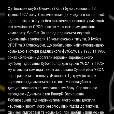
Футбольний клуб «Динамо» (Київ) було засновано 13
травня 1927 року. Столична команда – єдина в історії, якій
вдалося зіграти в усіх без виключення сезонах у найвищій
лізі чемпіонату СРСР, а потім – і в елітному дивізіоні
чемпіонату України. За період радянської окупації
«динамівці» завоювали 13 чемпіонських титулів, 9 Кубків
СРСР та 3 Суперкубки, що робить киян найтитулованішою
командою в історії радянського футболу, а у 1975 та 1986
роках «біло-сині» досягали вершини європейського
футболу, здобувши Кубок володарів кубків УЄФА. У 1975-
му столична команда також завоювала Суперкубок УЄФА,
перегравши мюнхенську «Баварію». Ці тріумфи стали
вершиною «динамівського» стилю – інноваційного,
дисциплінованого та технічного футболу. Справжньою
легендою «Динамо» став Валерій Васильович
Лобановський, під керівництвом якого кияни досягли
небачених висот. Його революційний підхід до тактики,
фізичної підготовки та командної гри зробив «Динамо» не