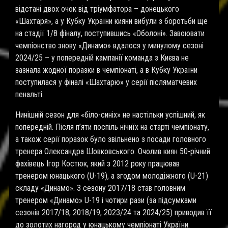
відстані двох очок від тріумфатора – донецького
«Шахтаря», а у Кубку України кияни вибули з боротьби ще
на стадії 1/8 фіналу, поступившись «Оболоні». Завоювати
чемпіонство знову «Динамо» вдалося у минулому сезоні
2024/25 – у попередній кампанії команда з Києва не
зазнала жодної поразки в чемпіонаті, а в Кубку України
поступилася у фіналі «Шахтарю» у серії післяматчевих
пенальті.
Нинішній сезон для «біло-синіх» не настільки успішний, як
попередній. Після п
’
яти поспіль нічиїх на старті чемпіонату,
а також серії поразок було звільнено з посади головного
тренера Олександра Шовковського. Очолив киян 50-річний
фахівець Ігор Костюк, який з 2012 року працював
тренером юнацького (U-19), а згодом молодіжного (U-21)
складу «Динамо». З сезону 2017/18 став головним
тренером «Динамо» U-19 і чотири рази (за підсумками
сезонів 2017/18, 2018/19, 2023/24 та 2024/25) приводив її
до золотих нагород у юнацькому чемпіонаті України.