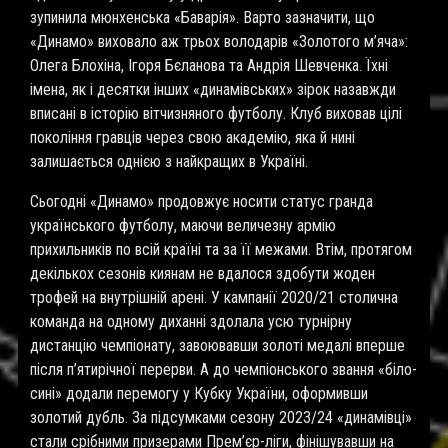
зупинила мюнхенська «Баварія». Варто зазначити, що
«Динамо» виховало аж трьох володарів «Золотого м’яча»:
Олега Блохіна, Ігоря Бєланова та Андрія Шевченка. Їхні
імена, як і десятки інших «динамівських» зірок назавжди
вписані в історію вітчизняного футболу. Клуб виховав цілі
покоління гравців через свою академію, яка й нині
залишається однією з найкращих в Україні.
Сьогодні «Динамо» продовжує носити статус гранда
українського футболу, маючи величезну армію
прихильників по всій країні та за її межами. Втім, протягом
декількох сезонів киянам не вдалося здобути жоден
трофей на внутрішній арені. У кампанії 2020/21 столична
команда на одному диханні здолала усю турнірну
дистанцію чемпіонату, завоювавши золоті медалі вперше
після п’ятирічної перерви. А до чемпіонського звання «біло-
сині» додали перемогу у Кубку України, оформивши
золотий дубль. За підсумками сезону 2023/24 «динамівці»
стали срібними призерами Прем’єр-ліги, фінішувавши на