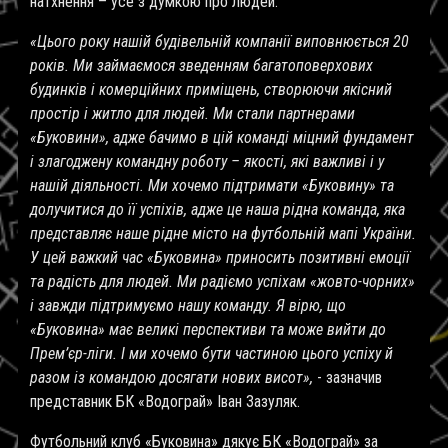
натхнення – усе з думкою про людей.
«Цього року нашій будівельній компанії виповнюється 20
років. Ми займаємося зведенням багатоповерхових
будинків і комерційних приміщень, створюючи якісний
простір і житло для людей. Ми стали партнерами
«Буковини», адже бачимо в цій команді міцний фундамент
і злагоджену командну роботу – якості, які важливі і у
нашій діяльності. Ми хочемо підтримати «Буковину» та
долучитися до її успіхів, адже це наша рідна команда, яка
представляє наше рідне місто на футбольній мапі України.
У цей важкий час «Буковина» приносить позитивні емоції
та радість для людей. Ми радіємо успіхам «жовто-чорних»
і завжди підтримуємо нашу команду. Я вірю, що
«Буковина» має великі перспективи та може вийти до
Прем’єр-ліги. І ми хочемо бути частиною цього успіху й
разом із командою досягати нових висот»,
- зазначив
представник БК «Водограй» Іван Зазуляк.
Футбольний клуб «Буковина» дякує БК «Водограй» за