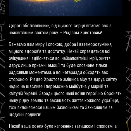
Дорогі вболівальники, від щирого серця вітаємо вас з
найсвітлішим святом року – Різдвом Христовим!
Бажаємо вам миру і спокою, добра і взаєморозуміння,
міцного здоров’я та достатку. Нехай справдяться всі
очікування і здійсняться всі найзаповітніші мрії, життя
дарує лише приємні емоції та буде сповнене тільки
радісними моментами, а всі негаразди обходять вас
стороною. Різдво Христове зміцнює віру та дарує світлу
надію на щасливе і переможне майбутнє у мирній та
квітучій Україні. Заради цього наші воїни героїчно боронять
нашу рідну землю та захищають життя кожного українця,
тож вклоняємося нашим Захисникам та Захисницям за
щоденні подвиги!
Нехай ваша оселя була наповнена затишком і спокоєм, а