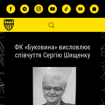
Перейти до основного вмісту
ФК «Буковина» висловлює
співчуття Сергію Шищенку