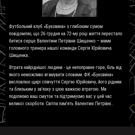
Футбольний клуб «Буковина» з глибоким сумом
повідомляє, що 26 грудня на 72-му році життя перестало
битися серце Валентини Петрівни Шищенко – мами
головного тренера нашої команди Сергія Юрійовича
Шищенка…
Втрата найріднішої людини - це непоправне горе, біль від
якого неможливо вгамувати словами. ФК «Буковина»
висловлює щирі співчуття Сергію Юрійовичу, його рідним
та близьким у зв’язку з цією важкою втратою. Ми
поділяємо ваш смуток та підтримуємо вас у цей час
великої скорботи. Світла пам’ять Валентині Петрівні...