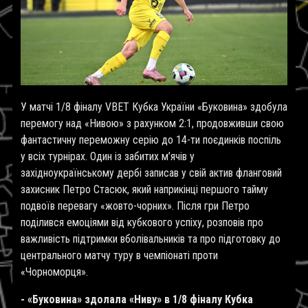
У матчі 1/8 фіналу VBET Кубка України «Буковина» здобула
перемогу над «Нивою» з рахунком 2:1, продовживши свою
фантастичну переможну серію до 14-ти поєдинків поспіль
у всіх турнірах. Один із забитих м’ячів у
західноукраїнському дербі записав у свій актив фланговий
захисник Петро Стасюк, який наприкінці першого тайму
подвоїв перевагу «жовто-чорних». Після гри Петро
поділився емоціями від кубкового успіху, розповів про
важливість підтримки вболівальників та про підготовку до
центрального матчу туру в чемпіонаті проти
«Чорноморця».
- «Буковина» здолала «Ниву» в 1/8 фіналу Кубка