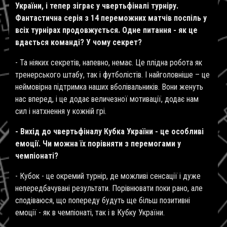
України, і тепер зіграє у чвертьфіналі турніру.
Фантастична серія з 14 переможних матчів поспіль у
всіх турнірах продовжується. Одне питання - як це
вдається команді? У чому секрет?
- Та ніяких секретів, напевно, немає. Це плідна робота як
тренерського штабу, так і футболістів. І найголовніше – це
неймовірна підтримка наших вболівальників. Вони женуть
нас вперед, і це додає величезної мотивації, додає нам
сил і натхнення у кожній грі.
- Вихід до чвертьфіналу Кубка України - це особливі
емоції. Чи можна їх порівняти з перемогами у
чемпіонаті?
- Кубок - це окремий турнір, де можливі сенсації і дуже
непередбачувані результати. Порівнювати поки рано, але
сподіваюся, що попереду будуть ще більш позитивні
емоції - як в чемпіонаті, так і в Кубку України.