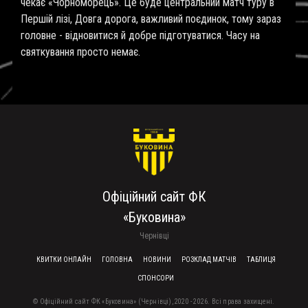
чекає «Чорноморець». Це буде центральний матч туру в
Першій лізі, Довга дорога, важливий поєдинок, тому зараз
головне - відновитися й добре підготуватися. Часу на
святкування просто немає.
Офіційний сайт ФК
«Буковина»
Чернівці
FOOTER MENU
КВИТКИ ОНЛАЙН
ГОЛОВНА
НОВИНИ
РОЗКЛАД МАТЧІВ
ТАБЛИЦЯ
СПОНСОРИ
© Офіційний сайт ФК «Буковина» (Чернівці), 2020 - 2026. Всі права захищені.