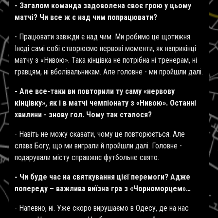
- Загалом команда задоволена своє грою у цьому
матчі? Чи все ж є над чим попрацювати?
- Працювати завжди є над чим. Ми робимо це щотижня.
Іноді самі собі створюємо нервові моменти, як наприкінці
матчу з «Нивою». Така кінцівка не потрібна ні тренерам, ні
гравцям, ні вболівальникам. Але головне - ми пройшли далі.
- Але все-таки ви повторили ту саму «нервову
кінцівку», як і в матчі чемпіонату з «Нивою». Останні
хвилини - знову гол. Чому так сталося?
- Навіть не можу сказати, чому це повторюється. Але
слава Богу, що ми виграли й пройшли далі. Головне -
подарували місту справжнє футбольне свято.
- Чи буде час на святкування цієї перемоги? Адже
попереду – важлива виїзна гра з «Чорноморцем»…
- Напевно, ні. Уже скоро вирушаємо в Одесу, де на нас