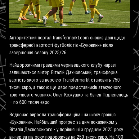
Авторитетний портал transfermarkt.com оновив дані щодо
трансферної вартості футболістів «Буковини» після
завершення сезону 2025/26.
Найдорожчими гравцями чернівецького клубу наразі
залишаються вінгер Віталій Дахновський, трансферна
вартість якого
за версією Transfermarkt
становить 750
тисяч євро, а також ще двоє представників атакуючого
тріо «жовто-чорних»: Олег Кожушко та Євген Підлепенець
– по 600 тисяч євро.
Водночас виросла трансферна ціна і на низку гравців
«Буковини». Найбільший прогрес за цим показником у
Віталія Дахновського - у порівнянні з груднем 2025 року
вінгер за пів року подорожчав на 250 тисяч євро. На 100