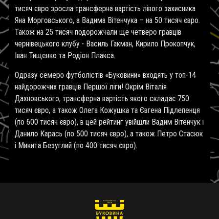
тисяч євро зросла трансферна вартість лівого захисника
Яна Морговського, а Вадима Вітенчука – на 50 тисяч євро.
Також на 25 тисяч подорожчали ще четверо гравців
чернівецького клубу - Василь Гакман, Кирило Прокопчук,
Іван Тищенко та Родіон Плакса.
Одразу семеро футболістів «Буковини» входять у топ-14
найдорожчих гравців Першої ліги! Окрім Віталія
Дахновського, трансферна вартість якого складає 750
тисяч євро, а також Олега Кожушка та Євгена Підлепенця
(по 600 тисяч євро), в цей рейтинг увійшли Вадим Вітенчук і
Данило Карась (по 500 тисяч євро), а також Петро Стасюк
і Микита Безуглий (по 400 тисяч євро).