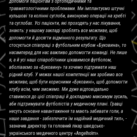
допомоги пацієнтам з ортопедичними та
травматологічними проблемами. Ми імплантуємо штучні
кульшові та колінні суглоби, виконуємо операції на хребті
та суглобах. Усі пацієнти, які проходять у нас лікування,
знають: у нашому закладі зроблять все можливе, щоб
допомогти й досягти відмінного результату. Що
стосується співпраці з футбольним клубом «Буковина», то
насамперед для нас важливо допомогти команді. Не лише
я, а й усі наші співробітники цікавимося футболом,
вболіваємо за «Буковину» та хочемо підтримати наш
рідний клуб. У межах нашої компетенції ми зробимо все
можливе, щоб бути корисними «Буковині», щоб допомогти
клубу всім, чим зможемо. Ми дуже відповідально
ставимося до цієї співпраці й докладемо максимум зусиль,
аби підтримувати футболістів у медичному плані. Гравці
несуть основне навантаження та мають забивати голи, а
наше завдання - забезпечити їм надійний медичний тил»,
-
зазначив директор та головний лікар шведсько-
українського медичного центру
«
Angelholm
».