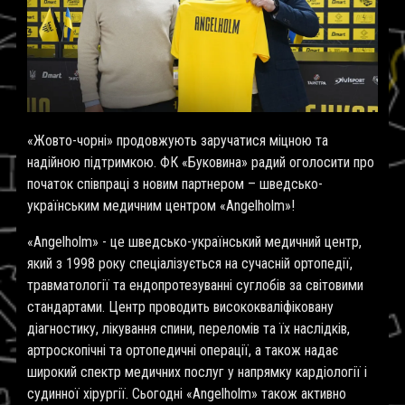
«Жовто-чорні» продовжують заручатися міцною та
надійною підтримкою. ФК «Буковина» радий оголосити про
початок співпраці з новим партнером – шведсько-
українським медичним центром «Angelholm»!
«Angelholm» - це шведсько-український медичний центр,
який з 1998 року спеціалізується на сучасній ортопедії,
травматології та ендопротезуванні суглобів за світовими
стандартами. Центр проводить висококваліфіковану
діагностику, лікування спини, переломів та їх наслідків,
артроскопічні та ортопедичні операції, а також надає
широкий спектр медичних послуг у напрямку кардіології і
судинної хірургії. Сьогодні «Angelholm» також активно