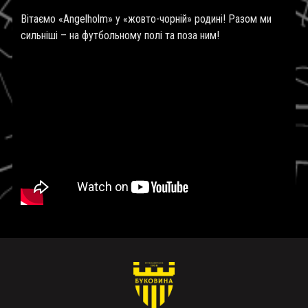
Вітаємо «Angelholm» у «жовто-чорній» родині! Разом ми
сильніші – на футбольному полі та поза ним!